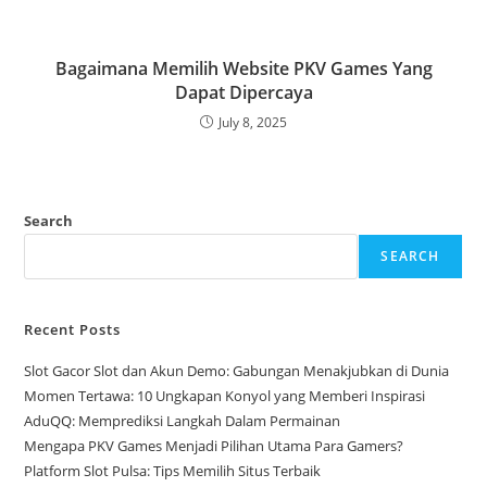
Bagaimana Memilih Website PKV Games Yang
Dapat Dipercaya
July 8, 2025
Search
SEARCH
Recent Posts
Slot Gacor Slot dan Akun Demo: Gabungan Menakjubkan di Dunia
Momen Tertawa: 10 Ungkapan Konyol yang Memberi Inspirasi
AduQQ: Memprediksi Langkah Dalam Permainan
Mengapa PKV Games Menjadi Pilihan Utama Para Gamers?
Platform Slot Pulsa: Tips Memilih Situs Terbaik