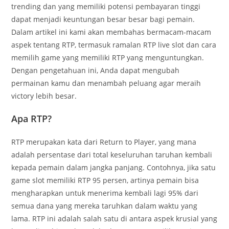
trending dan yang memiliki potensi pembayaran tinggi
dapat menjadi keuntungan besar besar bagi pemain.
Dalam artikel ini kami akan membahas bermacam-macam
aspek tentang RTP, termasuk ramalan RTP live slot dan cara
memilih game yang memiliki RTP yang menguntungkan.
Dengan pengetahuan ini, Anda dapat mengubah
permainan kamu dan menambah peluang agar meraih
victory lebih besar.
Apa RTP?
RTP merupakan kata dari Return to Player, yang mana
adalah persentase dari total keseluruhan taruhan kembali
kepada pemain dalam jangka panjang. Contohnya, jika satu
game slot memiliki RTP 95 persen, artinya pemain bisa
mengharapkan untuk menerima kembali lagi 95% dari
semua dana yang mereka taruhkan dalam waktu yang
lama. RTP ini adalah salah satu di antara aspek krusial yang