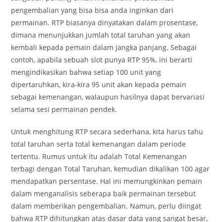
pengembalian yang bisa bisa anda inginkan dari
permainan. RTP biasanya dinyatakan dalam prosentase,
dimana menunjukkan jumlah total taruhan yang akan
kembali kepada pemain dalam jangka panjang. Sebagai
contoh, apabila sebuah slot punya RTP 95%, ini berarti
mengindikasikan bahwa setiap 100 unit yang
dipertaruhkan, kira-kira 95 unit akan kepada pemain
sebagai kemenangan, walaupun hasilnya dapat bervariasi
selama sesi permainan pendek.
Untuk menghitung RTP secara sederhana, kita harus tahu
total taruhan serta total kemenangan dalam periode
tertentu. Rumus untuk itu adalah Total Kemenangan
terbagi dengan Total Taruhan, kemudian dikalikan 100 agar
mendapatkan persentase. Hal ini memungkinkan pemain
dalam menganalisis seberapa baik permainan tersebut
dalam memberikan pengembalian. Namun, perlu diingat
bahwa RTP dihitungkan atas dasar data yang sangat besar,