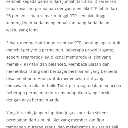
kembali kepada pemain dari jumlah taruhan. Disarankan
sebaiknya cari permainan dengan memiliki RTP lebih dari
95 persen, sebab semakin tinggi RTP, semakin tinggi
kemungkinan Anda mengembalikan uang Anda dalam
waktu yang lama.
Selain, memperhatikan persentase RTP, penting juga untuk
meneliti penyedia permainan. Beberapa provider game,
seperti Pragmatic Play, dikenal memproduksi slot yang
memiliki RTP fair dan balanced. Membaca ulasan dan
memeriksa rating dari berbagai permainan yang berbeda
bisa membantu Anda untuk menemukan slot yang
menawarkan nilai terbaik. Tidak perlu ragu dalam mencoba
beberapa permainan untuk mendapatkan yang cocok
dengan gaya bermain Anda.
Yang terakhir, jangan lupakan juga aspek dan sistem
permainan dari slot ini. Slot yang memberikan fitur
tambahan, putaran gratis, dan mekanisme unik sering kali