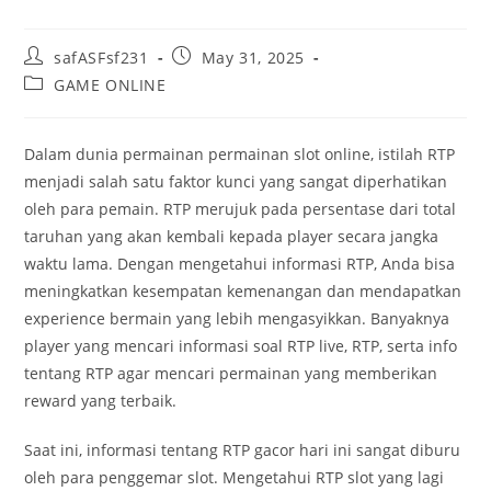
Post
Post
safASFsf231
May 31, 2025
author:
published:
Post
GAME ONLINE
category:
Dalam dunia permainan permainan slot online, istilah RTP
menjadi salah satu faktor kunci yang sangat diperhatikan
oleh para pemain. RTP merujuk pada persentase dari total
taruhan yang akan kembali kepada player secara jangka
waktu lama. Dengan mengetahui informasi RTP, Anda bisa
meningkatkan kesempatan kemenangan dan mendapatkan
experience bermain yang lebih mengasyikkan. Banyaknya
player yang mencari informasi soal RTP live, RTP, serta info
tentang RTP agar mencari permainan yang memberikan
reward yang terbaik.
Saat ini, informasi tentang RTP gacor hari ini sangat diburu
oleh para penggemar slot. Mengetahui RTP slot yang lagi