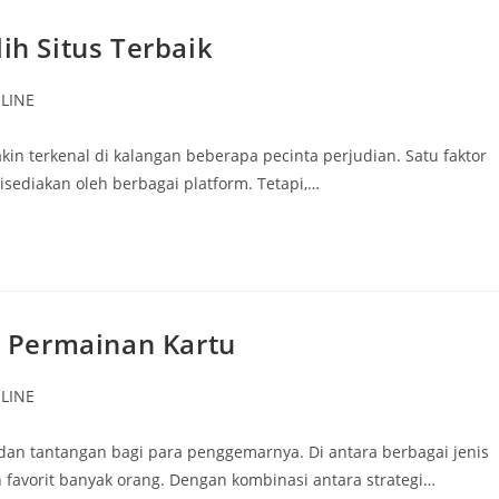
ih Situs Terbaik
LINE
in terkenal di kalangan beberapa pecinta perjudian. Satu faktor
sediakan oleh berbagai platform. Tetapi,…
 Permainan Kartu
LINE
an tantangan bagi para penggemarnya. Di antara berbagai jenis
 favorit banyak orang. Dengan kombinasi antara strategi…