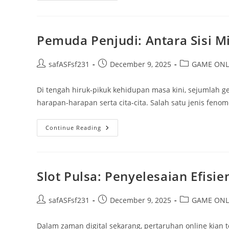
PG
Soft:
Pengalaman
Bermain
Yang
Pemuda Penjudi: Antara Sisi 
Tidak
Bisa
Dilupakan
Post
Post
Post
safASFsf231
December 9, 2025
GAME ONL
author:
published:
category:
Di tengah hiruk-pikuk kehidupan masa kini, sejumlah 
harapan-harapan serta cita-cita. Salah satu jenis feno
Pemuda
Continue Reading
Penjudi:
Antara
Sisi
Mimpi
Dan
Kenyataan
Slot Pulsa: Penyelesaian Efisi
Post
Post
Post
safASFsf231
December 9, 2025
GAME ONL
author:
published:
category:
Dalam zaman digital sekarang, pertaruhan online kian t