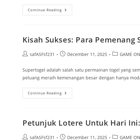
AduQQ:
Continue Reading
Keseruan
Dalam
Dunia
Permainan
Kartu
Kisah Sukses: Para Pemenang 
Post
Post
Post
safASFsf231
December 11, 2025
GAME ON
author:
published:
category:
Supertogel adalah salah satu permainan togel yang sem
peluang meraih kemenangan besar dengan hanya moda
Kisah
Continue Reading
Sukses:
Para
Pemenang
Supertogel
Petunjuk Lotere Untuk Hari In
Post
Post
Post
safASFsf231
December 11, 2025
GAME ON