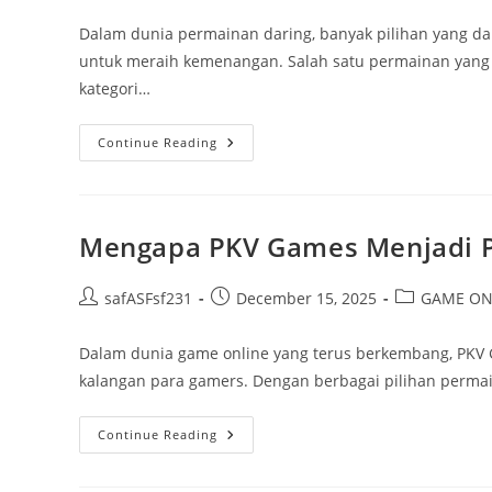
author:
published:
category:
Dalam dunia permainan daring, banyak pilihan yang 
untuk meraih kemenangan. Salah satu permainan yang
kategori…
AduQQ:
Continue Reading
Memprediksi
Langkah
Dalam
Permainan
Mengapa PKV Games Menjadi P
Post
Post
Post
safASFsf231
December 15, 2025
GAME ON
author:
published:
category:
Dalam dunia game online yang terus berkembang, PKV G
kalangan para gamers. Dengan berbagai pilihan perm
Mengapa
Continue Reading
PKV
Games
Menjadi