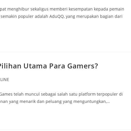
dapat menghibur sekaligus memberi kesempatan kepada pemain
 semakin populer adalah AduQQ, yang merupakan bagian dari
ilihan Utama Para Gamers?
LINE
ames telah muncul sebagai salah satu platform terpopuler di
ainan yang menarik dan peluang yang menguntungkan,…