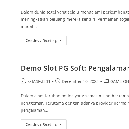
author:
published:
category:
Dalam dunia togel yang selalu mengalami perkembanga
meningkatkan peluang mereka sendiri. Permainan toge
mudah…
Petunjuk
Continue Reading
Lotere
Untuk
Hari
Ini:
Update
Nomor
Demo Slot PG Soft: Pengalama
Dan
Prediksi
Terbaru
Post
Post
Post
safASFsf231
December 10, 2025
GAME ON
author:
published:
category:
Dalam alam taruhan online yang semakin kian berkemba
penggemar. Terutama dengan adanya provider permaina
pengalaman…
Demo
Continue Reading
Slot