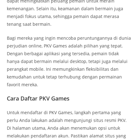
dapat meningkatkan peluang pemain untuk meraih
kemenangan. Selain itu, keamanan dalam bermain juga
menjadi fokus utama, sehingga pemain dapat merasa
tenang saat bermain.
Bagi mereka yang ingin mencoba peruntungannya di dunia
perjudian online, PKV Games adalah pilihan yang tepat.
Dengan berbagai aplikasi yang tersedia, pemain tidak
hanya dapat bermain melalui desktop, tetapi juga melalui
perangkat mobile. Ini memungkinkan fleksibilitas dan
kemudahan untuk tetap terhubung dengan permainan
favorit mereka.
Cara Daftar PKV Games
Untuk mendaftar di PKV Games, langkah pertama yang
perlu Anda lakukan adalah mengunjungi situs resmi PKV.
Di halaman utama, Anda akan menemukan opsi untuk
melakukan pendaftaran akun. Pastikan alamat situs yang