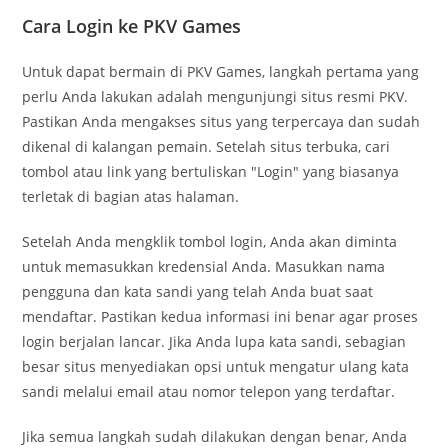
Cara Login ke PKV Games
Untuk dapat bermain di PKV Games, langkah pertama yang
perlu Anda lakukan adalah mengunjungi situs resmi PKV.
Pastikan Anda mengakses situs yang terpercaya dan sudah
dikenal di kalangan pemain. Setelah situs terbuka, cari
tombol atau link yang bertuliskan "Login" yang biasanya
terletak di bagian atas halaman.
Setelah Anda mengklik tombol login, Anda akan diminta
untuk memasukkan kredensial Anda. Masukkan nama
pengguna dan kata sandi yang telah Anda buat saat
mendaftar. Pastikan kedua informasi ini benar agar proses
login berjalan lancar. Jika Anda lupa kata sandi, sebagian
besar situs menyediakan opsi untuk mengatur ulang kata
sandi melalui email atau nomor telepon yang terdaftar.
Jika semua langkah sudah dilakukan dengan benar, Anda