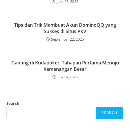
June 23, 2025
Tips dan Trik Membuat Akun DominoQQ yang
Sukses di Situs PKV
September 22, 2025
Gabung di Kudapoker: Tahapan Pertama Menuju
Kemenangan Besar
July 16, 2025
Search
SEARCH