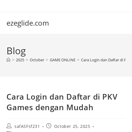
Skip
to
content
ezeglide.com
Blog
>
2025
>
October
>
GAME ONLINE
>
Cara Login dan Daftar di P
Cara Login dan Daftar di PKV
Games dengan Mudah
Post
Post
safASFsf231
October 25, 2025
author:
published: