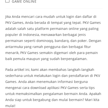
Post
GAME ONLINE
category:
Jika Anda mencari cara mudah untuk login dan daftar di
PKV Games, Anda berada di tempat yang tepat. PKV Games
adalah salah satu platform permainan online yang paling
populer di Indonesia, menawarkan berbagai jenis
permainan seperti dominoqq, bandarq, dan poker. Dengan
antarmuka yang ramah pengguna dan berbagai fitur
menarik, PKV Games semakin digemari oleh para pemain
baik pemula maupun yang sudah berpengalaman.
Pada artikel ini, kami akan membahas langkah-langkah
sederhana untuk melakukan login dan pendaftaran di PKV
Games. Anda akan menemukan informasi berguna
mengenai cara download aplikasi PKV Games serta tips
untuk memaksimalkan pengalaman bermain Anda. Apakah
Anda siap untuk bergabung dan mulai bermain? Mari kita
mulai!