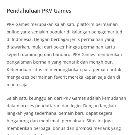
Pendahuluan PKV Games
PKV Games merupakan salah satu platform permainan
online yang semakin populer di kalangan penggemar judi
di Indonesia. Dengan berbagai jenis permainan yang
ditawarkan, mulai dari poker hingga permainan kartu
seperti dominoqq dan bandarq, PKV Games memberikan
pengalaman bermain yang menarik dan menghibur.
Keberadaan situs ini memungkinkan para pemain untuk
mengakses permainan favorit mereka kapan saja dan di
mana saja.
Salah satu keunggulan dari PKV Games adalah kemudahan
dalam proses pendaftaran dan login. Dengan langkah-
langkah yang sederhana, pemain baru dapat segera
bergabung dan menikmati permainan. Situs ini juga
memberikan berbagai bonus dan promosi menarik yang