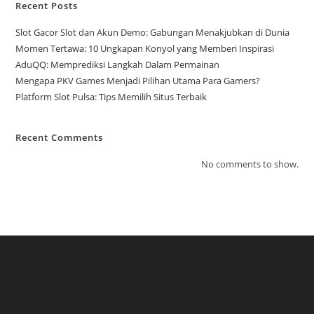
Recent Posts
Slot Gacor Slot dan Akun Demo: Gabungan Menakjubkan di Dunia
Momen Tertawa: 10 Ungkapan Konyol yang Memberi Inspirasi
AduQQ: Memprediksi Langkah Dalam Permainan
Mengapa PKV Games Menjadi Pilihan Utama Para Gamers?
Platform Slot Pulsa: Tips Memilih Situs Terbaik
Recent Comments
No comments to show.