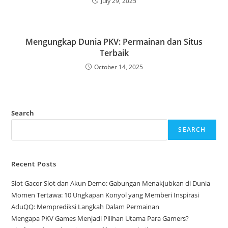
July 29, 2025
Mengungkap Dunia PKV: Permainan dan Situs
Terbaik
October 14, 2025
Search
SEARCH
Recent Posts
Slot Gacor Slot dan Akun Demo: Gabungan Menakjubkan di Dunia
Momen Tertawa: 10 Ungkapan Konyol yang Memberi Inspirasi
AduQQ: Memprediksi Langkah Dalam Permainan
Mengapa PKV Games Menjadi Pilihan Utama Para Gamers?