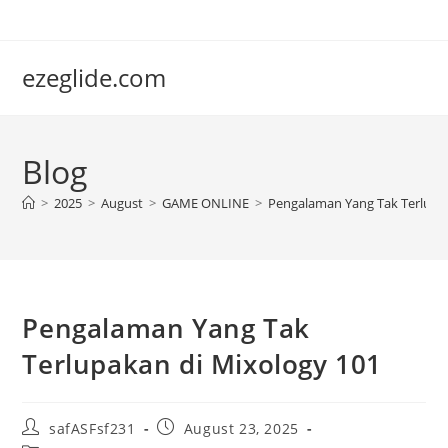
Skip
to
content
ezeglide.com
Blog
>
2025
>
August
>
GAME ONLINE
>
Pengalaman Yang Tak Terlupa
Pengalaman Yang Tak
Terlupakan di Mixology 101
Post
Post
safASFsf231
August 23, 2025
author:
published: