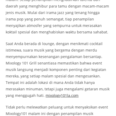
daerah yang menghibur para tamu dengan macam-macam
jenis musik. Mulai dari irama jazz yang tenang hingga
irama pop yang penuh semangat, tiap penampilan
menyajikan atmosfer yang sempurna untuk merasakan
koktail spesial dan menghabiskan waktu bersama sahabat.
Saat Anda berada di lounge, dengan menikmati cocktail
istimewa, suara musik yang bergema dengan merdu
menyempurnakan kesenangan pengalaman bersantap.
Mixology 101 Grill senantiasa memastikan bahwa event
musik langsung menjadi komponen penting dari kegiatan
mereka, yang setiap malam spesial dan mengesankan.
Tempat ini adalah lokasi di mana Anda tidak hanya
merasakan minuman, tetapi juga mengalami getaran musik
yang menggugah hati.
mixology101la.com
Tidak perlu melewatkan peluang untuk menyaksikan event
Mixology101 malam ini dengan penampilan musik