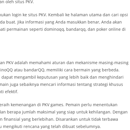
n oleh situs PKV.
kukan login ke situs PKV. Kembali ke halaman utama dan cari opsi
da buat. Jika informasi yang Anda masukkan benar, Anda akan
ti permainan seperti dominoqq, bandarqq, dan poker online di
inan PKV adalah memahami aturan dan mekanisme masing-masing
minoQQ atau bandarQQ, memiliki cara bermain yang berbeda.
 dapat mengambil keputusan yang lebih baik dan menghindari
main juga sebaiknya mencari informasi tentang strategi khusus
i efektif.
eraih kemenangan di PKV games. Pemain perlu menentukan
dan berapa jumlah maksimal yang siap untuk kehilangan. Dengan
an finansial yang berlebihan. Disarankan untuk tidak terbawa
u mengikuti rencana yang telah dibuat sebelumnya.