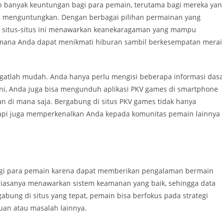
n banyak keuntungan bagi para pemain, terutama bagi mereka ya
menguntungkan. Dengan berbagai pilihan permainan yang
, situs-situs ini menawarkan keanekaragaman yang mampu
 mana Anda dapat menikmati hiburan sambil berkesempatan mera
angatlah mudah. Anda hanya perlu mengisi beberapa informasi das
 ini, Anda juga bisa mengunduh aplikasi PKV games di smartphone
 di mana saja. Bergabung di situs PKV games tidak hanya
tapi juga memperkenalkan Anda kepada komunitas pemain lainnya
bagi para pemain karena dapat memberikan pengalaman bermain
biasanya menawarkan sistem keamanan yang baik, sehingga data
abung di situs yang tepat, pemain bisa berfokus pada strategi
an atau masalah lainnya.