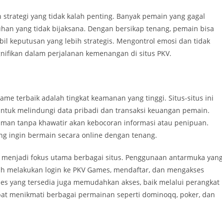
 strategi yang tidak kalah penting. Banyak pemain yang gagal
han yang tidak bijaksana. Dengan bersikap tenang, pemain bisa
 keputusan yang lebih strategis. Mengontrol emosi dan tidak
fikan dalam perjalanan kemenangan di situs PKV.
e terbaik adalah tingkat keamanan yang tinggi. Situs-situs ini
untuk melindungi data pribadi dan transaksi keuangan pemain.
aman tanpa khawatir akan kebocoran informasi atau penipuan.
ng ingin bermain secara online dengan tenang.
 menjadi fokus utama berbagai situs. Penggunaan antarmuka yan
melakukan login ke PKV Games, mendaftar, dan mengakses
es yang tersedia juga memudahkan akses, baik melalui perangkat
at menikmati berbagai permainan seperti dominoqq, poker, dan