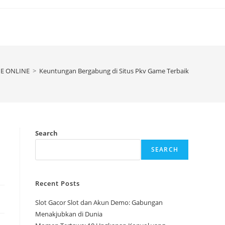
E ONLINE
>
Keuntungan Bergabung di Situs Pkv Game Terbaik
Search
SEARCH
Recent Posts
Slot Gacor Slot dan Akun Demo: Gabungan
Menakjubkan di Dunia