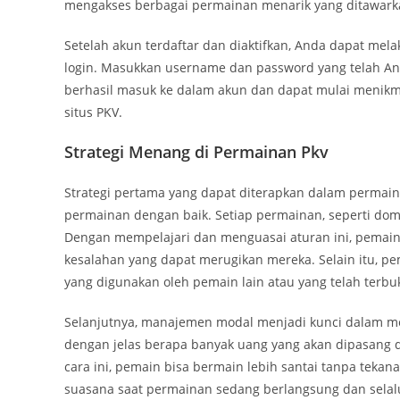
mengakses berbagai permainan menarik yang ditawarka
Setelah akun terdaftar dan diaktifkan, Anda dapat mela
login. Masukkan username dan password yang telah An
berhasil masuk ke dalam akun dan dapat mulai menikma
situs PKV.
Strategi Menang di Permainan Pkv
Strategi pertama yang dapat diterapkan dalam perma
permainan dengan baik. Setiap permainan, seperti do
Dengan mempelajari dan menguasai aturan ini, pemain
kesalahan yang dapat merugikan mereka. Selain itu, pe
yang digunakan oleh pemain lain atau yang telah terbukt
Selanjutnya, manajemen modal menjadi kunci dalam m
dengan jelas berapa banyak uang yang akan dipasang 
cara ini, pemain bisa bermain lebih santai tanpa tekan
suasana saat permainan sedang berlangsung dan selal