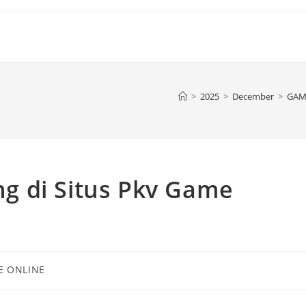
>
2025
>
December
>
GAM
g di Situs Pkv Game
E ONLINE
: