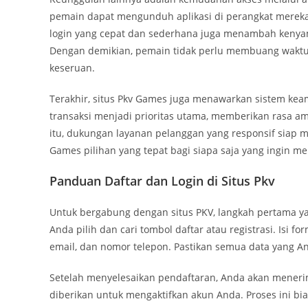
pemain dapat mengunduh aplikasi di perangkat mereka,
login yang cepat dan sederhana juga menambah kenyam
Dengan demikian, pemain tidak perlu membuang waktu
keseruan.
Terakhir, situs Pkv Games juga menawarkan sistem ke
transaksi menjadi prioritas utama, memberikan rasa am
itu, dukungan layanan pelanggan yang responsif siap 
Games pilihan yang tepat bagi siapa saja yang ingin
Panduan Daftar dan Login di Situs Pkv
Untuk bergabung dengan situs PKV, langkah pertama ya
Anda pilih dan cari tombol daftar atau registrasi. Isi 
email, dan nomor telepon. Pastikan semua data yang A
Setelah menyelesaikan pendaftaran, Anda akan menerima
diberikan untuk mengaktifkan akun Anda. Proses ini 