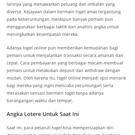
lainnya yang menawarkan peluang dan imbalan yang
diverse. Kejayaan dalam bermain togel amat tergantung
pada keberuntungan, meskipun banyak pemain pun
menggunakan berbagai taktik dan analisis angka untuk
meningkatkan kesempatan mereka.
Adanya togel online pun memberikan kemudahan bagi
pemain untuk menjalankan transaksi secara amanah dan
cepat. Cara pembayaran yang berbagai macam membuat
pemain untuk melakukan deposit dan withdraw dengan
mudah. Oleh karena itu, togel online menjadi opsi menarik
bagi mereka yang ingin mencoba peruntungan serta
merasakan sensasi bermain togel tanpa adanya
barangangan waktu dan tempat.
Angka Lotere Untuk Saat Ini
Saat ini, para petaruh togel bisa mempersiapkan diri