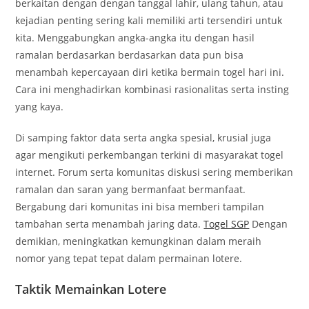
berkaitan dengan dengan tanggal lahir, ulang tahun, atau
kejadian penting sering kali memiliki arti tersendiri untuk
kita. Menggabungkan angka-angka itu dengan hasil
ramalan berdasarkan berdasarkan data pun bisa
menambah kepercayaan diri ketika bermain togel hari ini.
Cara ini menghadirkan kombinasi rasionalitas serta insting
yang kaya.
Di samping faktor data serta angka spesial, krusial juga
agar mengikuti perkembangan terkini di masyarakat togel
internet. Forum serta komunitas diskusi sering memberikan
ramalan dan saran yang bermanfaat bermanfaat.
Bergabung dari komunitas ini bisa memberi tampilan
tambahan serta menambah jaring data.
Togel SGP
Dengan
demikian, meningkatkan kemungkinan dalam meraih
nomor yang tepat tepat dalam permainan lotere.
Taktik Memainkan Lotere