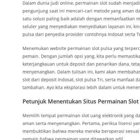
Dalam dunia judi online, permainan slot sudah menjadi 
pengunjung saat ini mencari-cari metode yang aman d
satu solusi paling baik adalah dengan memanfaatkan me
seluler yang menyediakan menyediakan layanan ini, ki
pulsa dari penyedia provider contohnya Indosat serta Tr
Menemukan website permainan slot pulsa yang terperca
pemain. Dengan jumlah opsi yang, kita perlu memastikan
keterjangkauan untuk deposit dan penarikan dana, tet
menyenangkan. Dalam tulisan ini, kami akan membahas 
slot dari deposit Indosat, slot pulsa Tri, serta manfaat
tambahan. Ayo kita eksplorasi lebih dalam untuk menem
Petunjuk Menentukan Situs Permainan Slot
Memilih tempat permainan slot uang elektronik yang d
aman serta menyenangkan. Pertama, periksa lisensi yang d
membuktikan bahwa mereka mereka beroperasi sesuai s
pemain bahwa permainan yang ditawarkan adil.