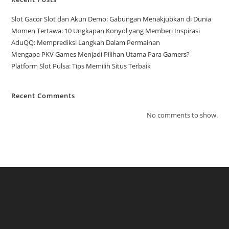
Slot Gacor Slot dan Akun Demo: Gabungan Menakjubkan di Dunia
Momen Tertawa: 10 Ungkapan Konyol yang Memberi Inspirasi
AduQQ: Memprediksi Langkah Dalam Permainan
Mengapa PKV Games Menjadi Pilihan Utama Para Gamers?
Platform Slot Pulsa: Tips Memilih Situs Terbaik
Recent Comments
No comments to show.