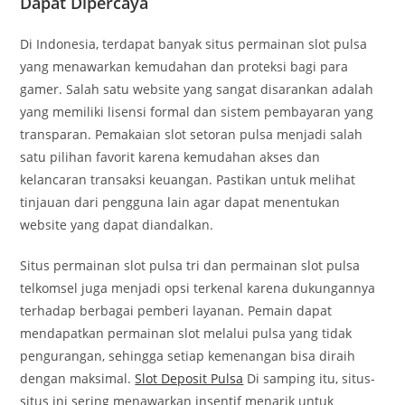
Dapat Dipercaya
Di Indonesia, terdapat banyak situs permainan slot pulsa
yang menawarkan kemudahan dan proteksi bagi para
gamer. Salah satu website yang sangat disarankan adalah
yang memiliki lisensi formal dan sistem pembayaran yang
transparan. Pemakaian slot setoran pulsa menjadi salah
satu pilihan favorit karena kemudahan akses dan
kelancaran transaksi keuangan. Pastikan untuk melihat
tinjauan dari pengguna lain agar dapat menentukan
website yang dapat diandalkan.
Situs permainan slot pulsa tri dan permainan slot pulsa
telkomsel juga menjadi opsi terkenal karena dukungannya
terhadap berbagai pemberi layanan. Pemain dapat
mendapatkan permainan slot melalui pulsa yang tidak
pengurangan, sehingga setiap kemenangan bisa diraih
dengan maksimal.
Slot Deposit Pulsa
Di samping itu, situs-
situs ini sering menawarkan insentif menarik untuk