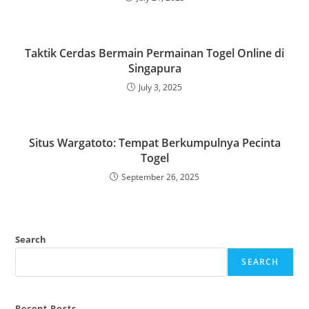
Taktik Cerdas Bermain Permainan Togel Online di
Singapura
July 3, 2025
Situs Wargatoto: Tempat Berkumpulnya Pecinta
Togel
September 26, 2025
Search
SEARCH
Recent Posts