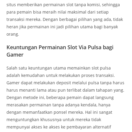
situs memberikan permainan slot tanpa komisi, sehingga
para pemain bisa meraih nilai maksimal dari setiap
transaksi mereka. Dengan berbagai pilihan yang ada, tidak
heran jika permainan ini jadi pilihan utama bagi banyak
orang.
Keuntungan Permainan Slot Via Pulsa bagi
Gamer
Salah satu keuntungan utama memainkan slot pulsa
adalah kemudahan untuk melakukan proses transaksi.
Gamer dapat melakukan deposit melalui pulsa tanpa harus
harus menanti lama atau pun terlibat dalam tahapan yang.
Dengan metode ini, beberapa pemain dapat langsung
merasakan permainan tanpa adanya kendala, hanya
dengan memanfaatkan ponsel mereka. Hal ini sangat
menguntungkan khususnya untuk mereka tidak
mempunyai akses ke akses ke pembayaran alternatif