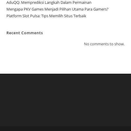
AduQQ: Memprediksi Langkah Dalam Permainan
Mengapa PKV Games Menjadi Pilihan Utama Para Gamers?
Platform Slot Pulsa: Tips Memilih Situs Terbaik
Recent Comments
No comments to show.