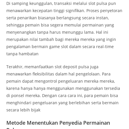
Di samping keunggulan, transaksi melalui slot pulsa pun
menawarkan kecepatan tinggi signifikan. Proses penyetoran
serta penarikan biasanya berlangsung secara instan,
sehingga pemain bisa segera memulai permainan yang
menyenangkan tanpa harus menunggu lama. Hal ini
merupakan nilai tambah bagi mereka mereka yang ingin
pengalaman bermain game slot dalam secara real-time
tanpa hambatan
Terakhir, memanfaatkan slot deposit pulsa juga
menawarkan fleksibilitas dalam hal pengelolaan. Para
pemain dapat mengontrol pengeluaran mereka mereka,
karena hanya hanya menggunakan menggunakan tersedia
di ponsel mereka. Dengan cara cara ini, para pemain bisa
menghindari pengeluaran yang berlebihan serta bermain
secara lebih bijak
Metode Menentukan Penyedia Permainan