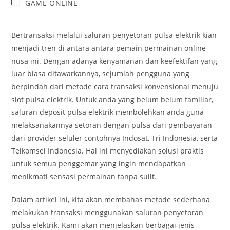
Post
GAME ONLINE
category:
Bertransaksi melalui saluran penyetoran pulsa elektrik kian
menjadi tren di antara antara pemain permainan online
nusa ini. Dengan adanya kenyamanan dan keefektifan yang
luar biasa ditawarkannya, sejumlah pengguna yang
berpindah dari metode cara transaksi konvensional menuju
slot pulsa elektrik. Untuk anda yang belum belum familiar,
saluran deposit pulsa elektrik membolehkan anda guna
melaksanakannya setoran dengan pulsa dari pembayaran
dari provider seluler contohnya Indosat, Tri Indonesia, serta
Telkomsel Indonesia. Hal ini menyediakan solusi praktis
untuk semua penggemar yang ingin mendapatkan
menikmati sensasi permainan tanpa sulit.
Dalam artikel ini, kita akan membahas metode sederhana
melakukan transaksi menggunakan saluran penyetoran
pulsa elektrik. Kami akan menjelaskan berbagai jenis