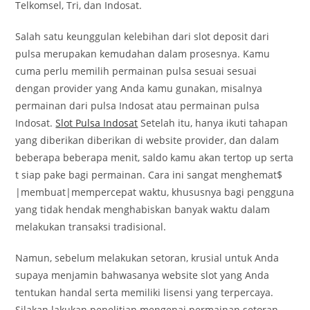
Telkomsel, Tri, dan Indosat.
Salah satu keunggulan kelebihan dari slot deposit dari
pulsa merupakan kemudahan dalam prosesnya. Kamu
cuma perlu memilih permainan pulsa sesuai sesuai
dengan provider yang Anda kamu gunakan, misalnya
permainan dari pulsa Indosat atau permainan pulsa
Indosat.
Slot Pulsa Indosat
Setelah itu, hanya ikuti tahapan
yang diberikan diberikan di website provider, dan dalam
beberapa beberapa menit, saldo kamu akan tertop up serta
t siap pake bagi permainan. Cara ini sangat menghemat$
|membuat|mempercepat waktu, khususnya bagi pengguna
yang tidak hendak menghabiskan banyak waktu dalam
melakukan transaksi tradisional.
Namun, sebelum melakukan setoran, krusial untuk Anda
supaya menjamin bahwasanya website slot yang Anda
tentukan handal serta memiliki lisensi yang terpercaya.
Silakan lakukan penelitian mengenai permainan setoran