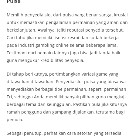
Pulsa
Memilih penyedia slot dari pulsa yang benar sangat krusial
untuk memastikan pengalaman permainan yang aman dan
berkelanjutan. Awalnya, teliti reputasi penyedia tersebut.
Cari tahu jika memiliki lisensi resmi dan sudah bekerja
pada industri gambling online selama beberapa lama.
Testimoni dari pemain lainnya juga bisa jadi tanda baik
guna mengukur kredibilitas penyedia.
Di tahap berikutnya, pertimbangkan variasi game yang
ditawarkan ditawarkan. Penyedia slot pulsa yang biasanya
menyediakan berbagai tipe permainan, seperti permainan
Tri, sehingga Anda memiliki banyak pilihan guna mengkaji
berbagai tema dan keunggulan. Pastikan pula jika situsnya
ramah pengguna dan gampang dijalankan, terutama bagi
pemula.
Sebagai penutup, perhatikan cara setoran yang tersedia.