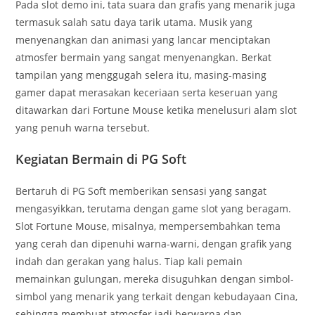
Pada slot demo ini, tata suara dan grafis yang menarik juga
termasuk salah satu daya tarik utama. Musik yang
menyenangkan dan animasi yang lancar menciptakan
atmosfer bermain yang sangat menyenangkan. Berkat
tampilan yang menggugah selera itu, masing-masing
gamer dapat merasakan keceriaan serta keseruan yang
ditawarkan dari Fortune Mouse ketika menelusuri alam slot
yang penuh warna tersebut.
Kegiatan Bermain di PG Soft
Bertaruh di PG Soft memberikan sensasi yang sangat
mengasyikkan, terutama dengan game slot yang beragam.
Slot Fortune Mouse, misalnya, mempersembahkan tema
yang cerah dan dipenuhi warna-warni, dengan grafik yang
indah dan gerakan yang halus. Tiap kali pemain
memainkan gulungan, mereka disuguhkan dengan simbol-
simbol yang menarik yang terkait dengan kebudayaan Cina,
sehingga membuat atmosfer jadi berwarna dan