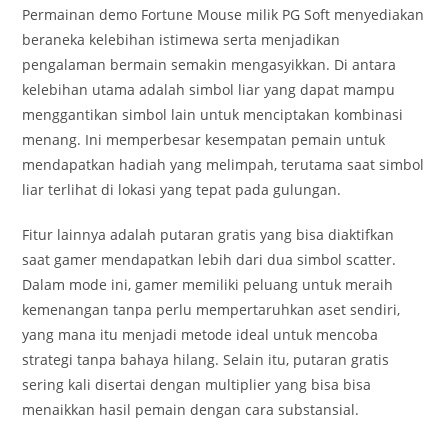
Permainan demo Fortune Mouse milik PG Soft menyediakan
beraneka kelebihan istimewa serta menjadikan
pengalaman bermain semakin mengasyikkan. Di antara
kelebihan utama adalah simbol liar yang dapat mampu
menggantikan simbol lain untuk menciptakan kombinasi
menang. Ini memperbesar kesempatan pemain untuk
mendapatkan hadiah yang melimpah, terutama saat simbol
liar terlihat di lokasi yang tepat pada gulungan.
Fitur lainnya adalah putaran gratis yang bisa diaktifkan
saat gamer mendapatkan lebih dari dua simbol scatter.
Dalam mode ini, gamer memiliki peluang untuk meraih
kemenangan tanpa perlu mempertaruhkan aset sendiri,
yang mana itu menjadi metode ideal untuk mencoba
strategi tanpa bahaya hilang. Selain itu, putaran gratis
sering kali disertai dengan multiplier yang bisa bisa
menaikkan hasil pemain dengan cara substansial.