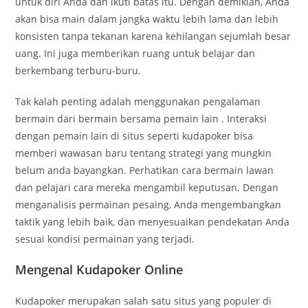
untuk diri Anda dan ikuti batas itu. Dengan demikian, Anda
akan bisa main dalam jangka waktu lebih lama dan lebih
konsisten tanpa tekanan karena kehilangan sejumlah besar
uang. Ini juga memberikan ruang untuk belajar dan
berkembang terburu-buru.
Tak kalah penting adalah menggunakan pengalaman
bermain dari bermain bersama pemain lain . Interaksi
dengan pemain lain di situs seperti kudapoker bisa
memberi wawasan baru tentang strategi yang mungkin
belum anda bayangkan. Perhatikan cara bermain lawan
dan pelajari cara mereka mengambil keputusan. Dengan
menganalisis permainan pesaing, Anda mengembangkan
taktik yang lebih baik, dan menyesuaikan pendekatan Anda
sesuai kondisi permainan yang terjadi.
Mengenal Kudapoker Online
Kudapoker merupakan salah satu situs yang populer di