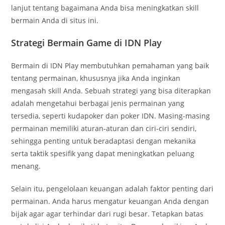
lanjut tentang bagaimana Anda bisa meningkatkan skill
bermain Anda di situs ini.
Strategi Bermain Game di IDN Play
Bermain di IDN Play membutuhkan pemahaman yang baik
tentang permainan, khususnya jika Anda inginkan
mengasah skill Anda. Sebuah strategi yang bisa diterapkan
adalah mengetahui berbagai jenis permainan yang
tersedia, seperti kudapoker dan poker IDN. Masing-masing
permainan memiliki aturan-aturan dan ciri-ciri sendiri,
sehingga penting untuk beradaptasi dengan mekanika
serta taktik spesifik yang dapat meningkatkan peluang
menang.
Selain itu, pengelolaan keuangan adalah faktor penting dari
permainan. Anda harus mengatur keuangan Anda dengan
bijak agar agar terhindar dari rugi besar. Tetapkan batas