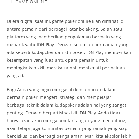
Post
GAME ONLINE
category:
Di era digital saat ini, game poker online kian diminati di
antara pemain dari berbagai latar belakang. Salah satu
platform yang memberikan pengalaman bermain yang
menarik yaitu IDN Play. Dengan sejumlah permainan yang
ada seperti kudapoker dan idn poker, IDN Play memberikan
kesempatan yang luas untuk para pemain untuk
meningkatkan skill mereka sambil menikmati permainan
yang ada.
Bagi Anda yang ingin mengasah kemampuan dalam
bermain poker, mengerti strategi dan mempelajari
berbagai teknik dalam kudapoker adalah hal yang sangat
penting. Dengan berpartisipasi di IDN Play, Anda tidak
hanya akan akan mengalami tantangan yang menantang,
akan tetapi juga komunitas pemain yang ramah yang siap
berdiskusi dan berbagi pengalaman. Mari kita eksplor lebih