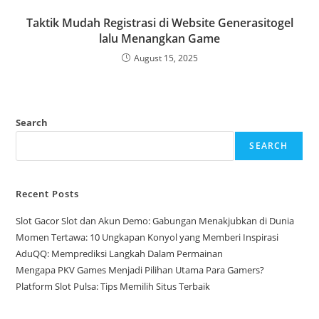
Taktik Mudah Registrasi di Website Generasitogel
lalu Menangkan Game
August 15, 2025
Search
SEARCH
Recent Posts
Slot Gacor Slot dan Akun Demo: Gabungan Menakjubkan di Dunia
Momen Tertawa: 10 Ungkapan Konyol yang Memberi Inspirasi
AduQQ: Memprediksi Langkah Dalam Permainan
Mengapa PKV Games Menjadi Pilihan Utama Para Gamers?
Platform Slot Pulsa: Tips Memilih Situs Terbaik