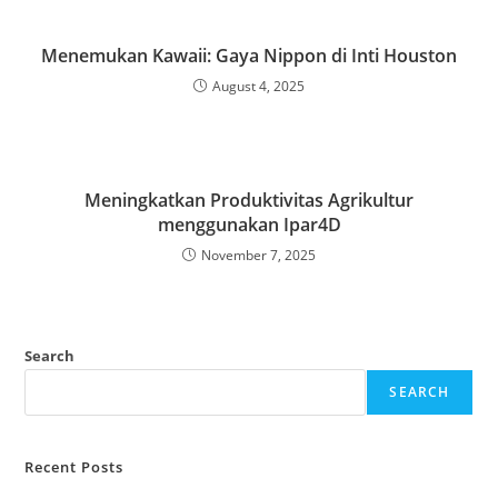
Menemukan Kawaii: Gaya Nippon di Inti Houston
August 4, 2025
Meningkatkan Produktivitas Agrikultur
menggunakan Ipar4D
November 7, 2025
Search
SEARCH
Recent Posts