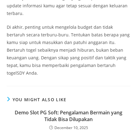
update informasi kamu agar tetap sesuai dengan keluaran
terbaru.
Di akhir, penting untuk mengelola budget dan tidak
bertaruh secara terburu-buru. Tentukan batas berapa yang
kamu siap untuk masukkan dan patuhi anggaran itu.
Bertaruh togel sebaiknya menjadi hiburan, bukan beban
keuangan uang. Dengan sikap yang positif dan taktik yang
tepat, kamu bisa memperbaiki pengalaman bertaruh
togelSDY Anda.
YOU MIGHT ALSO LIKE
Demo Slot PG Soft: Pengalaman Bermain yang
Tidak Bisa Dilupakan
December 10, 2025