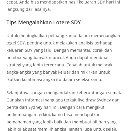
cepat, Anda bisa mendapatkan hasil keluaran SDY hari ini
langsung dari asalnya.
Tips Mengalahkan Lotere SDY
Untuk meningkatkan peluang kamu dalam memenangkan
togel SDY, penting untuk melakukan analisis terhadap
keluaran SDY yang lalu. Dengan memantau corak dan
nombor yang banyak muncul, Anda dapat membuat
strategi yang lebih terencana. Cobalah untuk melacak
angka-angka yang banyak keluar dan mikirkan untuk
ikutkan kombinasi angka itu dalam seleksi kamu.
Selanjutnya, jangan mengandalkan keberuntungan semata.
Gunakan informasi yang ada terkait live draw Sydney dan
berita dari Sydney hari ini. Dengan cara mengikuti
perkembangan terkini, kamu bisa mendapatkan
pemahaman yang lebih baik dan membuat pilihan yang
lebih bijak saat memilih angka. Jangan lupa untuk selalu