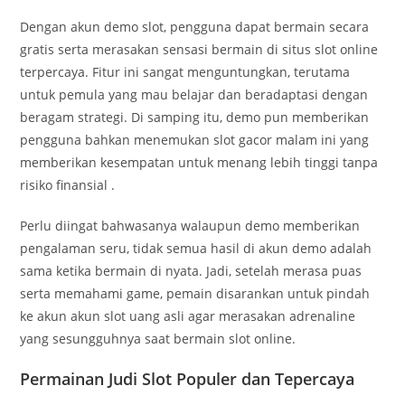
Dengan akun demo slot, pengguna dapat bermain secara
gratis serta merasakan sensasi bermain di situs slot online
terpercaya. Fitur ini sangat menguntungkan, terutama
untuk pemula yang mau belajar dan beradaptasi dengan
beragam strategi. Di samping itu, demo pun memberikan
pengguna bahkan menemukan slot gacor malam ini yang
memberikan kesempatan untuk menang lebih tinggi tanpa
risiko finansial .
Perlu diingat bahwasanya walaupun demo memberikan
pengalaman seru, tidak semua hasil di akun demo adalah
sama ketika bermain di nyata. Jadi, setelah merasa puas
serta memahami game, pemain disarankan untuk pindah
ke akun akun slot uang asli agar merasakan adrenaline
yang sesungguhnya saat bermain slot online.
Permainan Judi Slot Populer dan Tepercaya