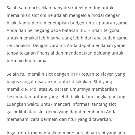
Salah satu dari sekian banyak strategi penting untuk
memainkan slot online adalah mengelola modal dengan
bijak. Kamu perlu menetapkan budget untuk putaran game
Anda dan berpegang pada batasan itu. Hindari tergoda
untuk memakai lebih lama uang lebih dari apa sudah kamu
rencanakan. Dengan cara ini, Anda dapat menikmati game
tanpa tekanan finansial dan mendapatkan peluang untuk
bermain lebih lama.
Selain itu, memilih slot dengan RTP (Return to Player) yang
bagus sangat disarankan untuk dilakukan. Slot yang
memiliki RTP di atas 95 persen umumnya memberikan
kesempatan untung yang lebih baik dalam jangka panjang.
Luangkan waktu untuk mencari informasi tentang slot
gacor kini atau slot demo yang dapat membantu Anda
memahami cara bermain dan fitur yang ditawarkan.
Ingat untuk memanfaatkan mode percobaan slot yang ada.