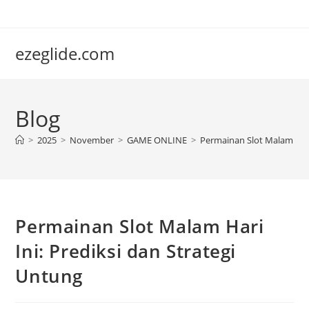
Skip
to
content
ezeglide.com
Blog
>
2025
>
November
>
GAME ONLINE
>
Permainan Slot Malam Hari 
Permainan Slot Malam Hari
Ini: Prediksi dan Strategi
Untung