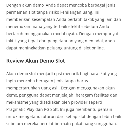
Dengan akun demo, Anda dapat mencoba berbagai jenis
permainan slot tanpa risiko kehilangan uang. Ini
memberikan kesempatan Anda berlatih taktik yang lain dan
menemukan mana yang terbaik efektif sebelum Anda
bertaruh menggunakan modal nyata. Dengan mempunyai
taktik yang tepat dan pengetahuan yang memadai, Anda
dapat meningkatkan peluang untung di slot online.
Review Akun Demo Slot
Akun demo slot menjadi opsi menarik bagi para ikut yang
ingin mencoba beragam jenis tanpa harus
mempertaruhkan uang asli. Dengan menggunakan akun
demo, pengguna dapat menjelajahi beragam fasilitas dan
mekanisme yang disediakan oleh provider seperti
Pragmatic Play dan PG Soft. Ini juga membantu pemain
untuk mengetahui aturan dari setiap slot dengan lebih baik
sebelum mereka berniat bermain pakai uang sungguhan.