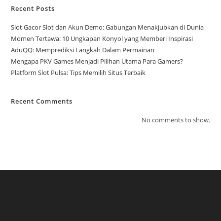
Recent Posts
Slot Gacor Slot dan Akun Demo: Gabungan Menakjubkan di Dunia
Momen Tertawa: 10 Ungkapan Konyol yang Memberi Inspirasi
AduQQ: Memprediksi Langkah Dalam Permainan
Mengapa PKV Games Menjadi Pilihan Utama Para Gamers?
Platform Slot Pulsa: Tips Memilih Situs Terbaik
Recent Comments
No comments to show.