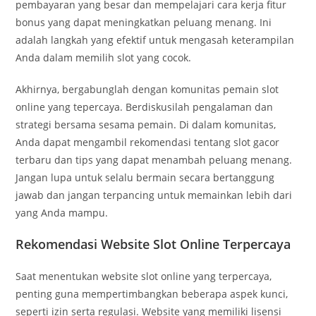
pembayaran yang besar dan mempelajari cara kerja fitur
bonus yang dapat meningkatkan peluang menang. Ini
adalah langkah yang efektif untuk mengasah keterampilan
Anda dalam memilih slot yang cocok.
Akhirnya, bergabunglah dengan komunitas pemain slot
online yang tepercaya. Berdiskusilah pengalaman dan
strategi bersama sesama pemain. Di dalam komunitas,
Anda dapat mengambil rekomendasi tentang slot gacor
terbaru dan tips yang dapat menambah peluang menang.
Jangan lupa untuk selalu bermain secara bertanggung
jawab dan jangan terpancing untuk memainkan lebih dari
yang Anda mampu.
Rekomendasi Website Slot Online Terpercaya
Saat menentukan website slot online yang terpercaya,
penting guna mempertimbangkan beberapa aspek kunci,
seperti izin serta regulasi. Website yang memiliki lisensi