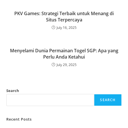
PKV Games: Strategi Terbaik untuk Menang di
Situs Terpercaya
July 16, 2025
Menyelami Dunia Permainan Togel SGP: Apa yang
Perlu Anda Ketahui
July 29, 2025
Search
SEARCH
Recent Posts