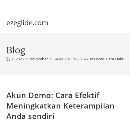
Skip
to
content
ezeglide.com
Blog
>
2025
>
November
>
GAME ONLINE
>
Akun Demo: Cara Efektif 
Akun Demo: Cara Efektif
Meningkatkan Keterampilan
Anda sendiri