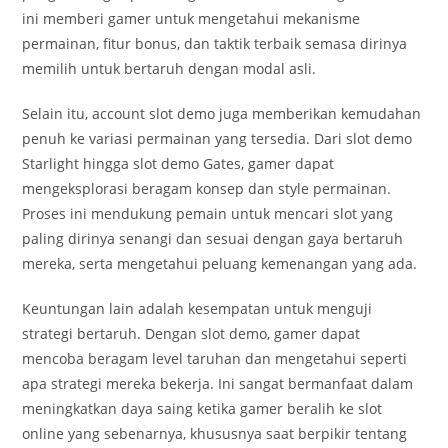
ini memberi gamer untuk mengetahui mekanisme
permainan, fitur bonus, dan taktik terbaik semasa dirinya
memilih untuk bertaruh dengan modal asli.
Selain itu, account slot demo juga memberikan kemudahan
penuh ke variasi permainan yang tersedia. Dari slot demo
Starlight hingga slot demo Gates, gamer dapat
mengeksplorasi beragam konsep dan style permainan.
Proses ini mendukung pemain untuk mencari slot yang
paling dirinya senangi dan sesuai dengan gaya bertaruh
mereka, serta mengetahui peluang kemenangan yang ada.
Keuntungan lain adalah kesempatan untuk menguji
strategi bertaruh. Dengan slot demo, gamer dapat
mencoba beragam level taruhan dan mengetahui seperti
apa strategi mereka bekerja. Ini sangat bermanfaat dalam
meningkatkan daya saing ketika gamer beralih ke slot
online yang sebenarnya, khususnya saat berpikir tentang