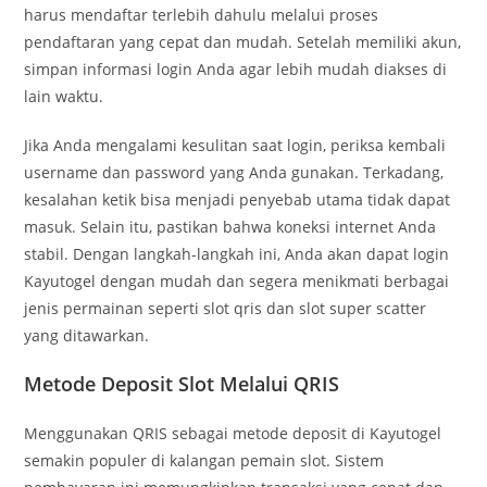
harus mendaftar terlebih dahulu melalui proses
pendaftaran yang cepat dan mudah. Setelah memiliki akun,
simpan informasi login Anda agar lebih mudah diakses di
lain waktu.
Jika Anda mengalami kesulitan saat login, periksa kembali
username dan password yang Anda gunakan. Terkadang,
kesalahan ketik bisa menjadi penyebab utama tidak dapat
masuk. Selain itu, pastikan bahwa koneksi internet Anda
stabil. Dengan langkah-langkah ini, Anda akan dapat login
Kayutogel dengan mudah dan segera menikmati berbagai
jenis permainan seperti slot qris dan slot super scatter
yang ditawarkan.
Metode Deposit Slot Melalui QRIS
Menggunakan QRIS sebagai metode deposit di Kayutogel
semakin populer di kalangan pemain slot. Sistem