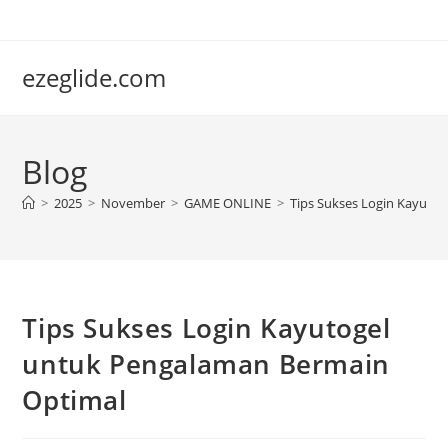
Skip
to
content
ezeglide.com
Blog
>
2025
>
November
>
GAME ONLINE
>
Tips Sukses Login Kayuto
Tips Sukses Login Kayutogel
untuk Pengalaman Bermain
Optimal