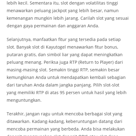
lebih kecil. Sementara itu, slot dengan volatilitas tinggi
menawarkan peluang jackpot yang lebih besar, namun
kemenangan mungkin lebih jarang. Carilah slot yang sesuai
dengan gaya permainan dan anggaran Anda.
Selanjutnya, manfaatkan fitur yang tersedia pada setiap
slot. Banyak slot di Kayutogel menawarkan fitur bonus,
putaran gratis, dan simbol liar yang dapat meningkatkan
peluang menang. Periksa juga RTP (Return to Player) dari
masing-masing slot. Semakin tinggi RTP, semakin besar
kemungkinan Anda untuk mendapatkan kembali sebagian
dari taruhan Anda dalam jangka panjang. Pilih slot-slot
yang memiliki RTP di atas 95 persen untuk hasil yang lebih
menguntungkan.
Terakhir, jangan ragu untuk mencoba berbagai slot yang
ditawarkan. Kadang-kadang, keberuntungan datang dari
mencoba permainan yang berbeda. Anda bisa melakukan