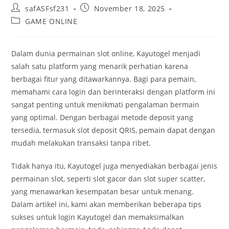
Post
Post
safASFsf231
November 18, 2025
author:
published:
Post
GAME ONLINE
category:
Dalam dunia permainan slot online, Kayutogel menjadi
salah satu platform yang menarik perhatian karena
berbagai fitur yang ditawarkannya. Bagi para pemain,
memahami cara login dan berinteraksi dengan platform ini
sangat penting untuk menikmati pengalaman bermain
yang optimal. Dengan berbagai metode deposit yang
tersedia, termasuk slot deposit QRIS, pemain dapat dengan
mudah melakukan transaksi tanpa ribet.
Tidak hanya itu, Kayutogel juga menyediakan berbagai jenis
permainan slot, seperti slot gacor dan slot super scatter,
yang menawarkan kesempatan besar untuk menang.
Dalam artikel ini, kami akan memberikan beberapa tips
sukses untuk login Kayutogel dan memaksimalkan