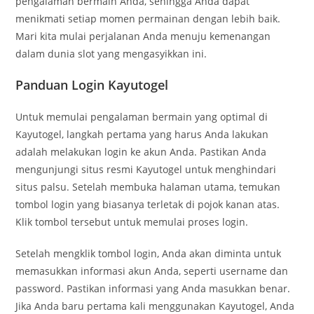
pengalaman bermain Anda, sehingga Anda dapat
menikmati setiap momen permainan dengan lebih baik.
Mari kita mulai perjalanan Anda menuju kemenangan
dalam dunia slot yang mengasyikkan ini.
Panduan Login Kayutogel
Untuk memulai pengalaman bermain yang optimal di
Kayutogel, langkah pertama yang harus Anda lakukan
adalah melakukan login ke akun Anda. Pastikan Anda
mengunjungi situs resmi Kayutogel untuk menghindari
situs palsu. Setelah membuka halaman utama, temukan
tombol login yang biasanya terletak di pojok kanan atas.
Klik tombol tersebut untuk memulai proses login.
Setelah mengklik tombol login, Anda akan diminta untuk
memasukkan informasi akun Anda, seperti username dan
password. Pastikan informasi yang Anda masukkan benar.
Jika Anda baru pertama kali menggunakan Kayutogel, Anda