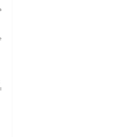
a
e
g
l