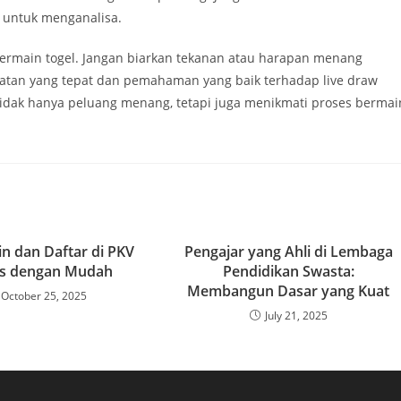
 untuk menganalisa.
bermain togel. Jangan biarkan tekanan atau harapan menang
an yang tepat dan pemahaman yang baik terhadap live draw
idak hanya peluang menang, tetapi juga menikmati proses bermai
in dan Daftar di PKV
Pengajar yang Ahli di Lembaga
s dengan Mudah
Pendidikan Swasta:
Membangun Dasar yang Kuat
October 25, 2025
July 21, 2025