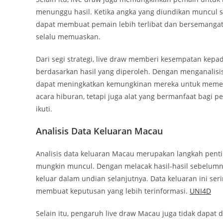
menunggu hasil. Ketika angka yang diundikan muncul s
dapat membuat pemain lebih terlibat dan bersemanga
selalu memuaskan.
Dari segi strategi, live draw memberi kesempatan kep
berdasarkan hasil yang diperoleh. Dengan menganalisi
dapat meningkatkan kemungkinan mereka untuk memenan
acara hiburan, tetapi juga alat yang bermanfaat bagi
ikuti.
Analisis Data Keluaran Macau
Analisis data keluaran Macau merupakan langkah pent
mungkin muncul. Dengan melacak hasil-hasil sebelumn
keluar dalam undian selanjutnya. Data keluaran ini ser
membuat keputusan yang lebih terinformasi.
UNI4D
Selain itu, pengaruh live draw Macau juga tidak dapat