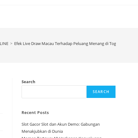
LINE
>
Efek Live Draw Macau Terhadap Peluang Menang di Togel
Search
SEARCH
Recent Posts
Slot Gacor Slot dan Akun Demo: Gabungan
Menakjubkan di Dunia