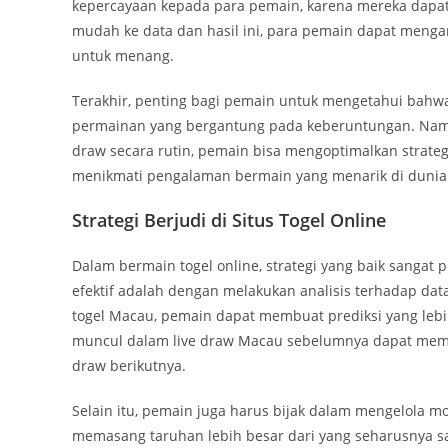
kepercayaan kepada para pemain, karena mereka dapat
mudah ke data dan hasil ini, para pemain dapat mengan
untuk menang.
Terakhir, penting bagi pemain untuk mengetahui bahwa
permainan yang bergantung pada keberuntungan. Nam
draw secara rutin, pemain bisa mengoptimalkan strateg
menikmati pengalaman bermain yang menarik di dunia t
Strategi Berjudi di Situs Togel Online
Dalam bermain togel online, strategi yang baik sangat
efektif adalah dengan melakukan analisis terhadap data
togel Macau, pemain dapat membuat prediksi yang lebi
muncul dalam live draw Macau sebelumnya dapat memb
draw berikutnya.
Selain itu, pemain juga harus bijak dalam mengelola 
memasang taruhan lebih besar dari yang seharusnya sa