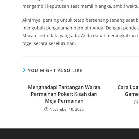
mengambil keputusan saat memilih angka, ambil waktu
Akhirnya, penting untuk tetap bersenang-senang saat 
mengubah pengalaman bermain Anda. Dengan pendekat
Macau serta data yang ada, Anda dapat meningkatkan t
togel secara keseluruhan.
YOU MIGHT ALSO LIKE
Menghadapi Tantangan Warga
Cara Log
Permainan Poker: Kisah dari
Game
Meja Permainan
November 19, 2025