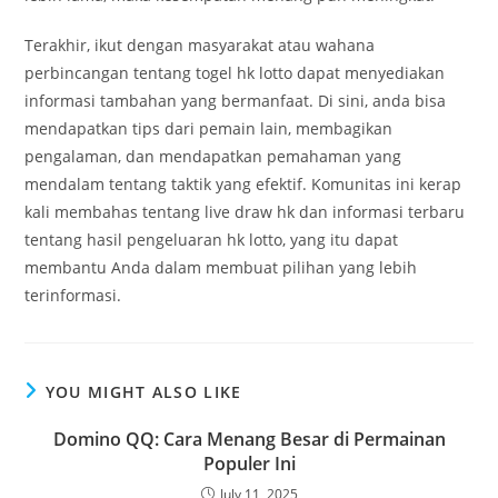
Terakhir, ikut dengan masyarakat atau wahana
perbincangan tentang togel hk lotto dapat menyediakan
informasi tambahan yang bermanfaat. Di sini, anda bisa
mendapatkan tips dari pemain lain, membagikan
pengalaman, dan mendapatkan pemahaman yang
mendalam tentang taktik yang efektif. Komunitas ini kerap
kali membahas tentang live draw hk dan informasi terbaru
tentang hasil pengeluaran hk lotto, yang itu dapat
membantu Anda dalam membuat pilihan yang lebih
terinformasi.
YOU MIGHT ALSO LIKE
Domino QQ: Cara Menang Besar di Permainan
Populer Ini
July 11, 2025