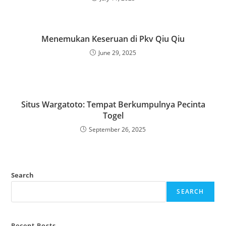
Menemukan Keseruan di Pkv Qiu Qiu
June 29, 2025
Situs Wargatoto: Tempat Berkumpulnya Pecinta
Togel
September 26, 2025
Search
SEARCH
Recent Posts