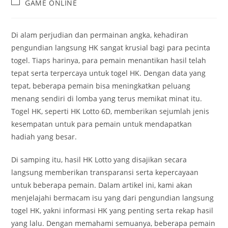
Post
GAME ONLINE
category:
Di alam perjudian dan permainan angka, kehadiran
pengundian langsung HK sangat krusial bagi para pecinta
togel. Tiaps harinya, para pemain menantikan hasil telah
tepat serta terpercaya untuk togel HK. Dengan data yang
tepat, beberapa pemain bisa meningkatkan peluang
menang sendiri di lomba yang terus memikat minat itu.
Togel HK, seperti HK Lotto 6D, memberikan sejumlah jenis
kesempatan untuk para pemain untuk mendapatkan
hadiah yang besar.
Di samping itu, hasil HK Lotto yang disajikan secara
langsung memberikan transparansi serta kepercayaan
untuk beberapa pemain. Dalam artikel ini, kami akan
menjelajahi bermacam isu yang dari pengundian langsung
togel HK, yakni informasi HK yang penting serta rekap hasil
yang lalu. Dengan memahami semuanya, beberapa pemain