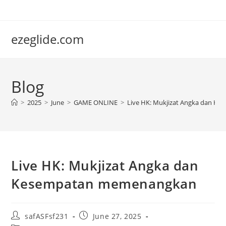
Skip
to
content
ezeglide.com
Blog
>
2025
>
June
>
GAME ONLINE
>
Live HK: Mukjizat Angka dan 
Live HK: Mukjizat Angka dan
Kesempatan memenangkan
Post
Post
safASFsf231
June 27, 2025
author:
published: