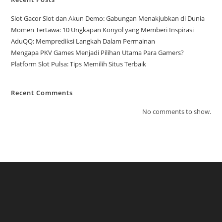
Slot Gacor Slot dan Akun Demo: Gabungan Menakjubkan di Dunia
Momen Tertawa: 10 Ungkapan Konyol yang Memberi Inspirasi
AduQQ: Memprediksi Langkah Dalam Permainan
Mengapa PKV Games Menjadi Pilihan Utama Para Gamers?
Platform Slot Pulsa: Tips Memilih Situs Terbaik
Recent Comments
No comments to show.