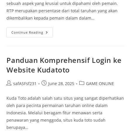
sebuah aspek yang krusial untuk dipahami oleh pemain.
RTP merupakan persentase dari total taruhan yang akan
dikembalikan kepada pemain dalam dalam…
Menggali
Continue Reading
Nilai
RTP
Slot
Menguntungkan:
Rahasia
Untuk
Panduan Komprehensif Login ke
Keberhasilan
Gaming
Website Kudatoto
Post
Post
Post
safASFsf231
June 28, 2025
GAME ONLINE
author:
published:
category:
Kuda Toto adalah salah satu situs yang sangat diperhatikan
oleh para pecinta permainan taruhan online dalam
Indonesia. Melalui beragam fitur menawan serta
penawaran yang menggoda, situs kuda toto sudah
berupaya…