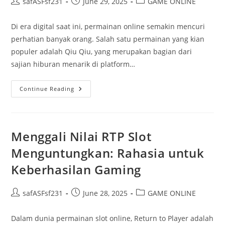
Post
Post
Post
safASFsf231
June 29, 2025
GAME ONLINE
author:
published:
category:
Di era digital saat ini, permainan online semakin mencuri
perhatian banyak orang. Salah satu permainan yang kian
populer adalah Qiu Qiu, yang merupakan bagian dari
sajian hiburan menarik di platform…
Menemukan
Continue Reading
Keseruan
Di
Pkv
Qiu
Qiu
Menggali Nilai RTP Slot
Menguntungkan: Rahasia untuk
Keberhasilan Gaming
Post
Post
Post
safASFsf231
June 28, 2025
GAME ONLINE
author:
published:
category:
Dalam dunia permainan slot online, Return to Player adalah