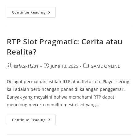
Kisah
Continue Reading
Nyata:
Sukses
Di
PKV
Slots
RTP Slot Pragmatic: Cerita atau
Realita?
Post
Post
Post
safASFsf231
June 13, 2025
GAME ONLINE
author:
published:
category:
Di jagat permainan, istilah RTP atau Return to Player sering
kali adalah perbincangan panas di kalangan penggemar.
Banyak yang meyakini bahwa memahami RTP dapat
menolong mereka memilih mesin slot yang…
RTP
Continue Reading
Slot
Pragmatic:
Cerita
Atau