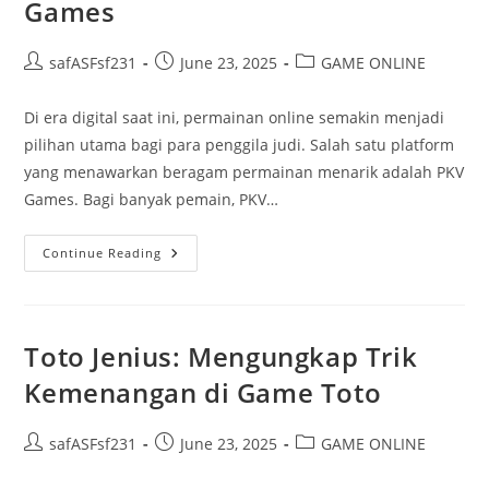
Games
Post
Post
Post
safASFsf231
June 23, 2025
GAME ONLINE
author:
published:
category:
Di era digital saat ini, permainan online semakin menjadi
pilihan utama bagi para penggila judi. Salah satu platform
yang menawarkan beragam permainan menarik adalah PKV
Games. Bagi banyak pemain, PKV…
Mencari
Continue Reading
Suasana
Baru
Di
PKV
Games
Toto Jenius: Mengungkap Trik
Kemenangan di Game Toto
Post
Post
Post
safASFsf231
June 23, 2025
GAME ONLINE
author:
published:
category: