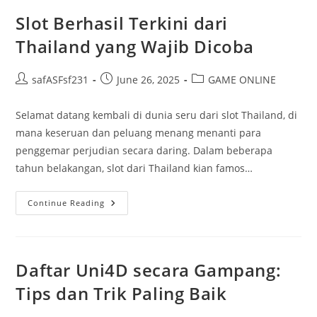
Kesempatan
Memenangkan
Slot Berhasil Terkini dari
Thailand yang Wajib Dicoba
Post
Post
Post
safASFsf231
June 26, 2025
GAME ONLINE
author:
published:
category:
Selamat datang kembali di dunia seru dari slot Thailand, di
mana keseruan dan peluang menang menanti para
penggemar perjudian secara daring. Dalam beberapa
tahun belakangan, slot dari Thailand kian famos…
Slot
Continue Reading
Berhasil
Terkini
Dari
Thailand
Yang
Wajib
Daftar Uni4D secara Gampang:
Dicoba
Tips dan Trik Paling Baik