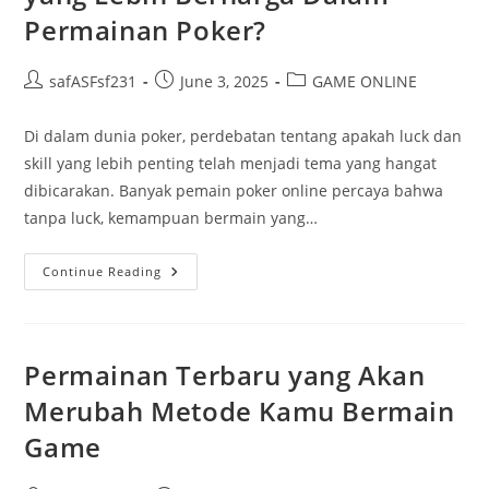
Permainan Poker?
Post
Post
Post
safASFsf231
June 3, 2025
GAME ONLINE
author:
published:
category:
Di dalam dunia poker, perdebatan tentang apakah luck dan
skill yang lebih penting telah menjadi tema yang hangat
dibicarakan. Banyak pemain poker online percaya bahwa
tanpa luck, kemampuan bermain yang…
Karma
Continue Reading
Vs.
Keterampilan:
Apa
Yang
Lebih
Berharga
Permainan Terbaru yang Akan
Dalam
Permainan
Merubah Metode Kamu Bermain
Poker?
Game