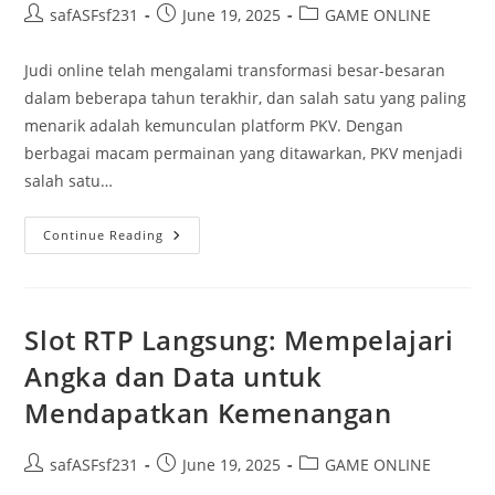
Post
Post
Post
safASFsf231
June 19, 2025
GAME ONLINE
author:
published:
category:
Judi online telah mengalami transformasi besar-besaran
dalam beberapa tahun terakhir, dan salah satu yang paling
menarik adalah kemunculan platform PKV. Dengan
berbagai macam permainan yang ditawarkan, PKV menjadi
salah satu…
Era
Continue Reading
Baru
Judi
Online
Dengan
PKV
Slot RTP Langsung: Mempelajari
Angka dan Data untuk
Mendapatkan Kemenangan
Post
Post
Post
safASFsf231
June 19, 2025
GAME ONLINE
author:
published:
category: