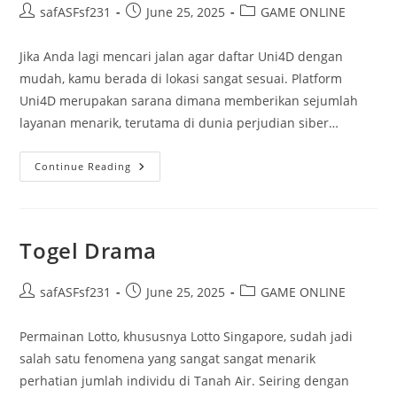
Post
Post
Post
safASFsf231
June 25, 2025
GAME ONLINE
author:
published:
category:
Jika Anda lagi mencari jalan agar daftar Uni4D dengan
mudah, kamu berada di lokasi sangat sesuai. Platform
Uni4D merupakan sarana dimana memberikan sejumlah
layanan menarik, terutama di dunia perjudian siber…
Daftar
Continue Reading
Uni4D
Secara
Gampang:
Tips
Dan
Trik
Togel Drama
Paling
Baik
Post
Post
Post
safASFsf231
June 25, 2025
GAME ONLINE
author:
published:
category:
Permainan Lotto, khususnya Lotto Singapore, sudah jadi
salah satu fenomena yang sangat sangat menarik
perhatian jumlah individu di Tanah Air. Seiring dengan