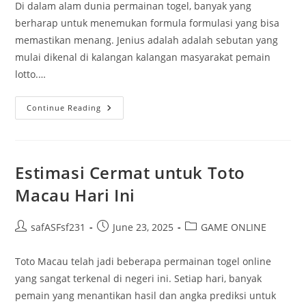
Di dalam alam dunia permainan togel, banyak yang
berharap untuk menemukan formula formulasi yang bisa
memastikan menang. Jenius adalah adalah sebutan yang
mulai dikenal di kalangan kalangan masyarakat pemain
lotto.…
Toto
Continue Reading
Jenius:
Mengungkap
Trik
Kemenangan
Di
Game
Estimasi Cermat untuk Toto
Toto
Macau Hari Ini
Post
Post
Post
safASFsf231
June 23, 2025
GAME ONLINE
author:
published:
category:
Toto Macau telah jadi beberapa permainan togel online
yang sangat terkenal di negeri ini. Setiap hari, banyak
pemain yang menantikan hasil dan angka prediksi untuk