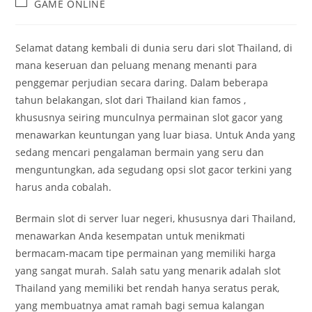
Post
GAME ONLINE
category:
Selamat datang kembali di dunia seru dari slot Thailand, di
mana keseruan dan peluang menang menanti para
penggemar perjudian secara daring. Dalam beberapa
tahun belakangan, slot dari Thailand kian famos ,
khususnya seiring munculnya permainan slot gacor yang
menawarkan keuntungan yang luar biasa. Untuk Anda yang
sedang mencari pengalaman bermain yang seru dan
menguntungkan, ada segudang opsi slot gacor terkini yang
harus anda cobalah.
Bermain slot di server luar negeri, khususnya dari Thailand,
menawarkan Anda kesempatan untuk menikmati
bermacam-macam tipe permainan yang memiliki harga
yang sangat murah. Salah satu yang menarik adalah slot
Thailand yang memiliki bet rendah hanya seratus perak,
yang membuatnya amat ramah bagi semua kalangan