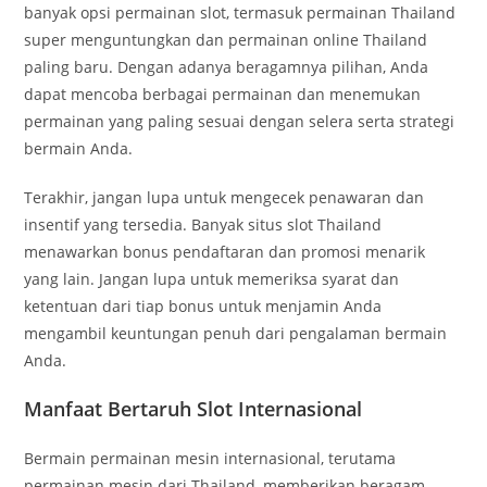
banyak opsi permainan slot, termasuk permainan Thailand
super menguntungkan dan permainan online Thailand
paling baru. Dengan adanya beragamnya pilihan, Anda
dapat mencoba berbagai permainan dan menemukan
permainan yang paling sesuai dengan selera serta strategi
bermain Anda.
Terakhir, jangan lupa untuk mengecek penawaran dan
insentif yang tersedia. Banyak situs slot Thailand
menawarkan bonus pendaftaran dan promosi menarik
yang lain. Jangan lupa untuk memeriksa syarat dan
ketentuan dari tiap bonus untuk menjamin Anda
mengambil keuntungan penuh dari pengalaman bermain
Anda.
Manfaat Bertaruh Slot Internasional
Bermain permainan mesin internasional, terutama
permainan mesin dari Thailand, memberikan beragam