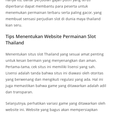
diperbarui dapat membantu para peserta untuk
menemukan permainan terbaru serta paling gacor, yang
membuat sensasi perjudian slot di dunia maya thailand
kian seru.
Tips Menentukan Website Permainan Slot
Thailand
Menentukan situs slot Thailand yang sesuai amat penting
untuk kesan bermain yang menyenangkan dan aman.
Pertama-tama, cek situs ini memiliki lisensi yang sah.
Lisensi adalah tanda bahwa situs ini diawasi oleh otoritas
yang berwenang dan mengikuti regulasi yang ada. Hal ini
juga memastikan bahwa game yang ditawarkan adalah adil
dan transparan.
Selanjutnya, perhatikan variasi game yang ditawarkan oleh
website ini. Website yang bagus akan mempersiapkan