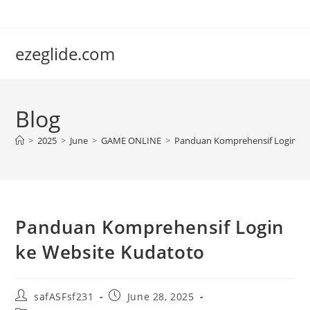
Skip
to
content
ezeglide.com
Blog
>
2025
>
June
>
GAME ONLINE
>
Panduan Komprehensif Login ke
Panduan Komprehensif Login
ke Website Kudatoto
Post
Post
safASFsf231
June 28, 2025
author:
published: