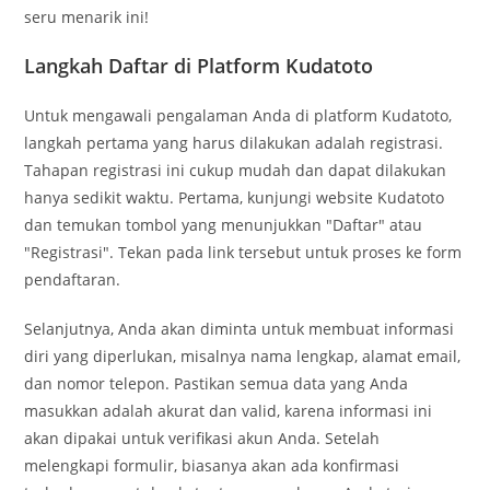
seru menarik ini!
Langkah Daftar di Platform Kudatoto
Untuk mengawali pengalaman Anda di platform Kudatoto,
langkah pertama yang harus dilakukan adalah registrasi.
Tahapan registrasi ini cukup mudah dan dapat dilakukan
hanya sedikit waktu. Pertama, kunjungi website Kudatoto
dan temukan tombol yang menunjukkan "Daftar" atau
"Registrasi". Tekan pada link tersebut untuk proses ke form
pendaftaran.
Selanjutnya, Anda akan diminta untuk membuat informasi
diri yang diperlukan, misalnya nama lengkap, alamat email,
dan nomor telepon. Pastikan semua data yang Anda
masukkan adalah akurat dan valid, karena informasi ini
akan dipakai untuk verifikasi akun Anda. Setelah
melengkapi formulir, biasanya akan ada konfirmasi