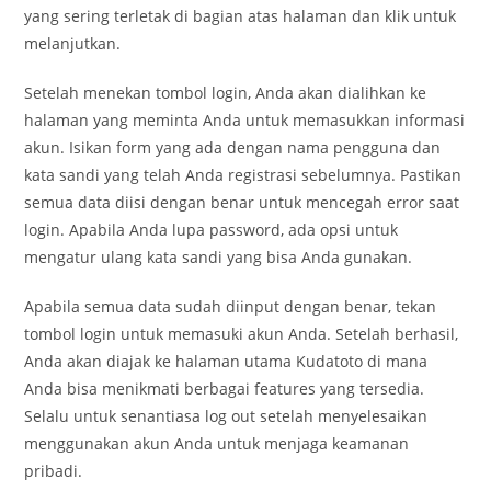
yang sering terletak di bagian atas halaman dan klik untuk
melanjutkan.
Setelah menekan tombol login, Anda akan dialihkan ke
halaman yang meminta Anda untuk memasukkan informasi
akun. Isikan form yang ada dengan nama pengguna dan
kata sandi yang telah Anda registrasi sebelumnya. Pastikan
semua data diisi dengan benar untuk mencegah error saat
login. Apabila Anda lupa password, ada opsi untuk
mengatur ulang kata sandi yang bisa Anda gunakan.
Apabila semua data sudah diinput dengan benar, tekan
tombol login untuk memasuki akun Anda. Setelah berhasil,
Anda akan diajak ke halaman utama Kudatoto di mana
Anda bisa menikmati berbagai features yang tersedia.
Selalu untuk senantiasa log out setelah menyelesaikan
menggunakan akun Anda untuk menjaga keamanan
pribadi.