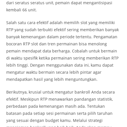
dari seratus seratus unit, pemain dapat mengantisipasi
kembali 66 unit.
Salah satu cara efektif adalah memilih slot yang memiliki
RTP yang sudah terbukti efektif sering memberikan banyak
banyak kemenangan dalam periode tertentu. Pengamatan
bocoran RTP slot dan tren permainan bisa menolong
pemain mendapat data berharga. Cobalah untuk bermain
di waktu spesifik ketika permainan sering memberikan RTP
lebih tinggi. Dengan menggunakan data ini, kamu dapat
mengatur waktu bermain secara lebih pintar agar
mendapatkan hasil yang lebih menguntungkan.
Berikutnya, krusial untuk mengatur bankroll Anda secara
efektif. Meskipun RTP menawarkan pandangan statistik,
perbedaan pada kemenangan masih ada. Tentukan
batasan pada setiap sesi permainan serta pilih taruhan
yang sesuai dengan budget kamu. Melalui strategi