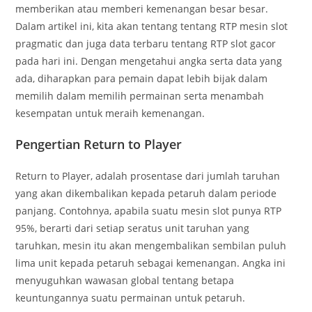
memberikan atau memberi kemenangan besar besar.
Dalam artikel ini, kita akan tentang tentang RTP mesin slot
pragmatic dan juga data terbaru tentang RTP slot gacor
pada hari ini. Dengan mengetahui angka serta data yang
ada, diharapkan para pemain dapat lebih bijak dalam
memilih dalam memilih permainan serta menambah
kesempatan untuk meraih kemenangan.
Pengertian Return to Player
Return to Player, adalah prosentase dari jumlah taruhan
yang akan dikembalikan kepada petaruh dalam periode
panjang. Contohnya, apabila suatu mesin slot punya RTP
95%, berarti dari setiap seratus unit taruhan yang
taruhkan, mesin itu akan mengembalikan sembilan puluh
lima unit kepada petaruh sebagai kemenangan. Angka ini
menyuguhkan wawasan global tentang betapa
keuntungannya suatu permainan untuk petaruh.