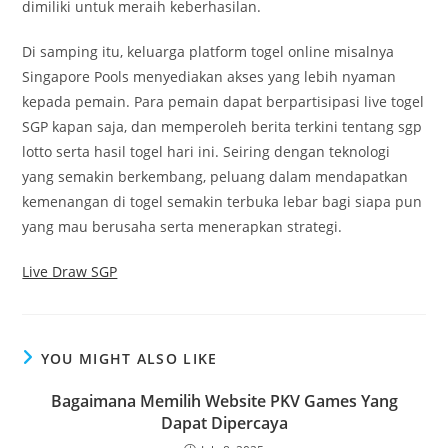
dimiliki untuk meraih keberhasilan.
Di samping itu, keluarga platform togel online misalnya
Singapore Pools menyediakan akses yang lebih nyaman
kepada pemain. Para pemain dapat berpartisipasi live togel
SGP kapan saja, dan memperoleh berita terkini tentang sgp
lotto serta hasil togel hari ini. Seiring dengan teknologi
yang semakin berkembang, peluang dalam mendapatkan
kemenangan di togel semakin terbuka lebar bagi siapa pun
yang mau berusaha serta menerapkan strategi.
Live Draw SGP
YOU MIGHT ALSO LIKE
Bagaimana Memilih Website PKV Games Yang
Dapat Dipercaya