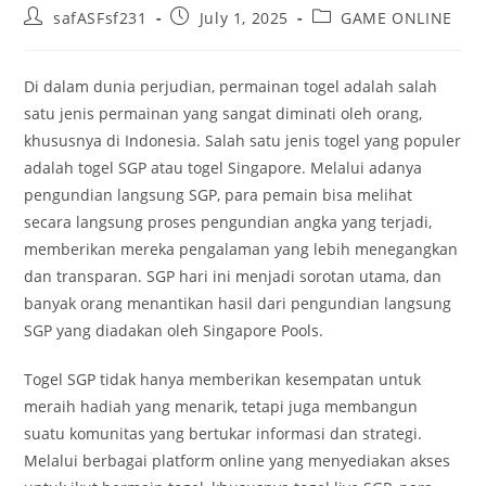
Post
Post
Post
safASFsf231
July 1, 2025
GAME ONLINE
author:
published:
category:
Di dalam dunia perjudian, permainan togel adalah salah
satu jenis permainan yang sangat diminati oleh orang,
khususnya di Indonesia. Salah satu jenis togel yang populer
adalah togel SGP atau togel Singapore. Melalui adanya
pengundian langsung SGP, para pemain bisa melihat
secara langsung proses pengundian angka yang terjadi,
memberikan mereka pengalaman yang lebih menegangkan
dan transparan. SGP hari ini menjadi sorotan utama, dan
banyak orang menantikan hasil dari pengundian langsung
SGP yang diadakan oleh Singapore Pools.
Togel SGP tidak hanya memberikan kesempatan untuk
meraih hadiah yang menarik, tetapi juga membangun
suatu komunitas yang bertukar informasi dan strategi.
Melalui berbagai platform online yang menyediakan akses