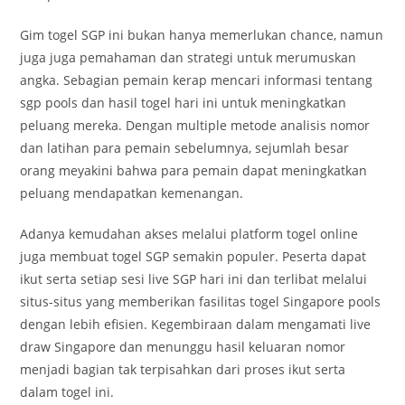
Gim togel SGP ini bukan hanya memerlukan chance, namun
juga juga pemahaman dan strategi untuk merumuskan
angka. Sebagian pemain kerap mencari informasi tentang
sgp pools dan hasil togel hari ini untuk meningkatkan
peluang mereka. Dengan multiple metode analisis nomor
dan latihan para pemain sebelumnya, sejumlah besar
orang meyakini bahwa para pemain dapat meningkatkan
peluang mendapatkan kemenangan.
Adanya kemudahan akses melalui platform togel online
juga membuat togel SGP semakin populer. Peserta dapat
ikut serta setiap sesi live SGP hari ini dan terlibat melalui
situs-situs yang memberikan fasilitas togel Singapore pools
dengan lebih efisien. Kegembiraan dalam mengamati live
draw Singapore dan menunggu hasil keluaran nomor
menjadi bagian tak terpisahkan dari proses ikut serta
dalam togel ini.