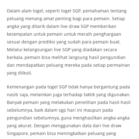
Dalam alam togel, seperti togel SGP, pemahaman tentang
peluang menang amat penting bagi para pemain. Setiap
angka yang ditarik dalam live draw SGP memberikan
kesempatan untuk pemain untuk meraih penghargaan
sesuai dengan prediksi yang sudah para pemain buat.
Melalui kelangsungan live SGP yang diadakan secara
berkala, pemain bisa melihat langsung hasil pengundian
dan mendapatkan peluang mereka pada setiap permainan
yang diikuti.
Kemenangan pada togel SGP tidak hanya bergantung pada
nasib saja, melainkan juga terhadap taktik yang digunakan.
Banyak pemain yang melakukan penelitian pada hasil-hasil
sebelumnya, baik dalam sgp hari ini maupun pada
pengundian sebelumnya, guna menghasilkan angka-angka
yang akurat. Dengan menggunakan data dari live draw
Singapore, pemain bisa meningkatkan peluang yang