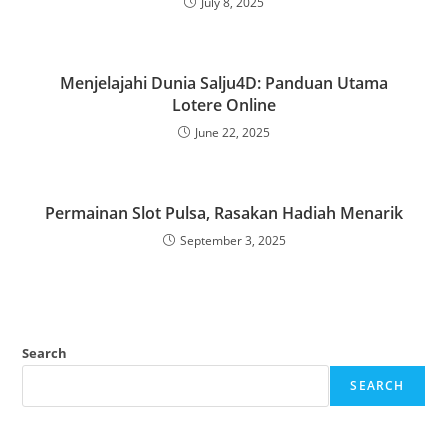
July 8, 2025
Menjelajahi Dunia Salju4D: Panduan Utama
Lotere Online
June 22, 2025
Permainan Slot Pulsa, Rasakan Hadiah Menarik
September 3, 2025
Search
SEARCH