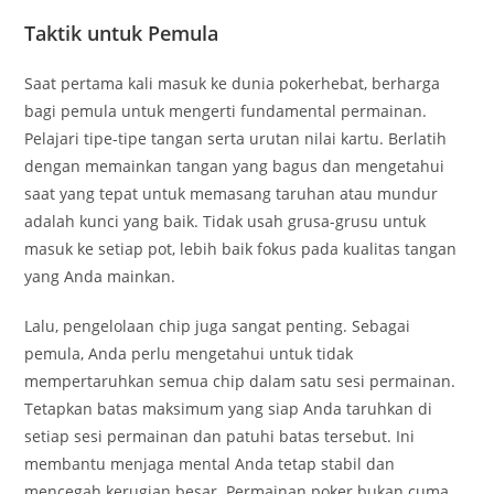
Taktik untuk Pemula
Saat pertama kali masuk ke dunia pokerhebat, berharga
bagi pemula untuk mengerti fundamental permainan.
Pelajari tipe-tipe tangan serta urutan nilai kartu. Berlatih
dengan memainkan tangan yang bagus dan mengetahui
saat yang tepat untuk memasang taruhan atau mundur
adalah kunci yang baik. Tidak usah grusa-grusu untuk
masuk ke setiap pot, lebih baik fokus pada kualitas tangan
yang Anda mainkan.
Lalu, pengelolaan chip juga sangat penting. Sebagai
pemula, Anda perlu mengetahui untuk tidak
mempertaruhkan semua chip dalam satu sesi permainan.
Tetapkan batas maksimum yang siap Anda taruhkan di
setiap sesi permainan dan patuhi batas tersebut. Ini
membantu menjaga mental Anda tetap stabil dan
mencegah kerugian besar. Permainan poker bukan cuma