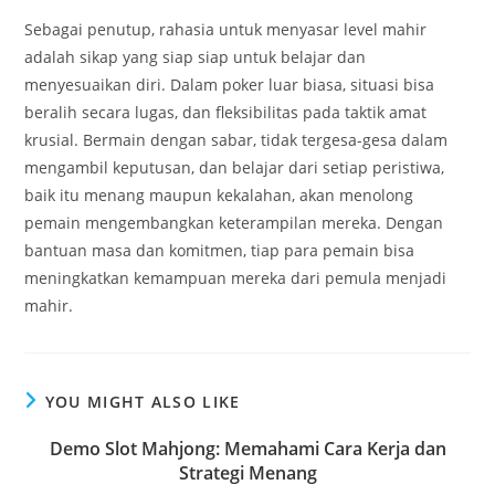
Sebagai penutup, rahasia untuk menyasar level mahir
adalah sikap yang siap siap untuk belajar dan
menyesuaikan diri. Dalam poker luar biasa, situasi bisa
beralih secara lugas, dan fleksibilitas pada taktik amat
krusial. Bermain dengan sabar, tidak tergesa-gesa dalam
mengambil keputusan, dan belajar dari setiap peristiwa,
baik itu menang maupun kekalahan, akan menolong
pemain mengembangkan keterampilan mereka. Dengan
bantuan masa dan komitmen, tiap para pemain bisa
meningkatkan kemampuan mereka dari pemula menjadi
mahir.
YOU MIGHT ALSO LIKE
Demo Slot Mahjong: Memahami Cara Kerja dan
Strategi Menang