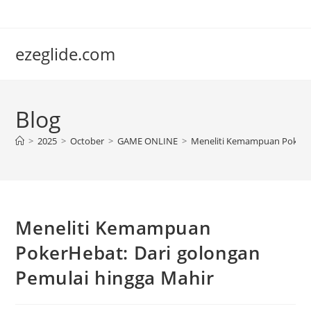
Skip
to
content
ezeglide.com
Blog
>
2025
>
October
>
GAME ONLINE
>
Meneliti Kemampuan PokerHe
Meneliti Kemampuan
PokerHebat: Dari golongan
Pemulai hingga Mahir