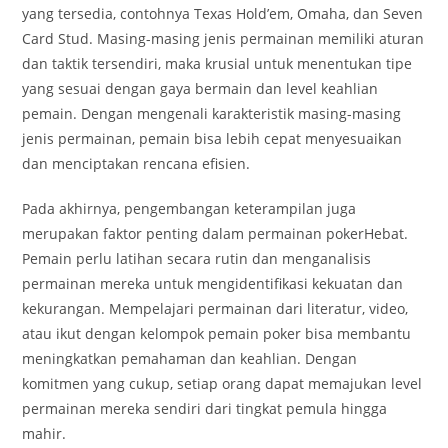
yang tersedia, contohnya Texas Hold’em, Omaha, dan Seven
Card Stud. Masing-masing jenis permainan memiliki aturan
dan taktik tersendiri, maka krusial untuk menentukan tipe
yang sesuai dengan gaya bermain dan level keahlian
pemain. Dengan mengenali karakteristik masing-masing
jenis permainan, pemain bisa lebih cepat menyesuaikan
dan menciptakan rencana efisien.
Pada akhirnya, pengembangan keterampilan juga
merupakan faktor penting dalam permainan pokerHebat.
Pemain perlu latihan secara rutin dan menganalisis
permainan mereka untuk mengidentifikasi kekuatan dan
kekurangan. Mempelajari permainan dari literatur, video,
atau ikut dengan kelompok pemain poker bisa membantu
meningkatkan pemahaman dan keahlian. Dengan
komitmen yang cukup, setiap orang dapat memajukan level
permainan mereka sendiri dari tingkat pemula hingga
mahir.