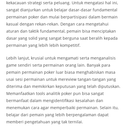
kekacauan strategi serta peluang. Untuk mengatasi hal ini,
sangat dianjurkan untuk belajar dasar-dasar fundamental
permainan poker dan mulai berpartisipasi dalam bermain
kasual dengan rekan-rekan. Dengan cara mengetahui
aturan dan taktik fundamental, pemain bisa menciptakan
dasar yang solid yang sangat berguna saat beralih kepada
permainan yang lebih lebih kompetitif.
Lebih lanjut, krusial untuk mengamati serta menganalisis
game sendiri serta permainan orang lain. Banyak para
pemain permainan poker luar biasa menghabiskan masa
usai sesi permainan untuk mereview tangan-tangan yang
diterima dan memikirkan keputusan yang telah diputuskan.
Memanfaatkan tools analitik poker pun bisa sangat
bermanfaat dalam mengidentifikasi kesalahan dan
menemukan cara agar memperbaiki permainan. Selain itu,
belajar dari pemain yang lebih berpengalaman dapat
memberi pengetahuan yang tak ternilai.