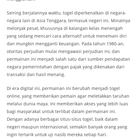
Seiring berjalannya waktu, togel diperkenalkan di negara-
negara lain di Asia Tenggara, termasuk negeri ini. Minatnya
melonjak pesat, khususnya di kalangan kelas menengah
yang sedang mencari cara alternatif untuk menemani diri
dan mungkin mengganti keuangan. Pada tahun 1980-an,
otoritas perjudian mulai mengawasi perjudian ini, dan
permainan ini menjadi salah satu dari sumber pendapatan
negara pemerintahan dengan pajak yang dikenakan dari
transaksi dan hasil menang.
Di era digital ini, permainan ini berubah menjadi togel
online, yang memberikan pemain agar meletakkan taruhan
melalui dunia maya. Ini memberikan akses yang lebih luas
bagi masyarakat untuk terlibat dalam permainan ini.
Dengan adanya berbagai situs-situs togel, baik dalam
negeri maupun internasional, semakin banyak orang yang
ingin tertarik untuk uji nasib mereka setiap hari.