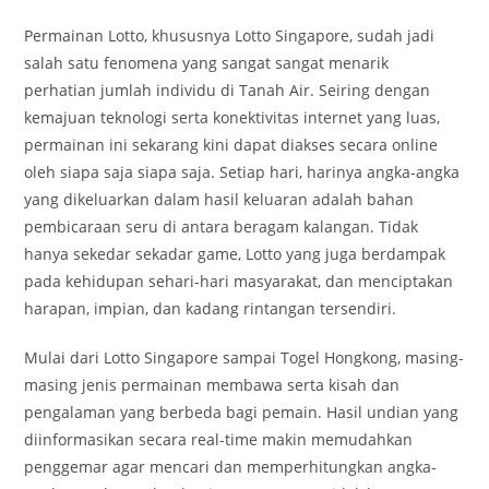
Permainan Lotto, khususnya Lotto Singapore, sudah jadi
salah satu fenomena yang sangat sangat menarik
perhatian jumlah individu di Tanah Air. Seiring dengan
kemajuan teknologi serta konektivitas internet yang luas,
permainan ini sekarang kini dapat diakses secara online
oleh siapa saja siapa saja. Setiap hari, harinya angka-angka
yang dikeluarkan dalam hasil keluaran adalah bahan
pembicaraan seru di antara beragam kalangan. Tidak
hanya sekedar sekadar game, Lotto yang juga berdampak
pada kehidupan sehari-hari masyarakat, dan menciptakan
harapan, impian, dan kadang rintangan tersendiri.
Mulai dari Lotto Singapore sampai Togel Hongkong, masing-
masing jenis permainan membawa serta kisah dan
pengalaman yang berbeda bagi pemain. Hasil undian yang
diinformasikan secara real-time makin memudahkan
penggemar agar mencari dan memperhitungkan angka-