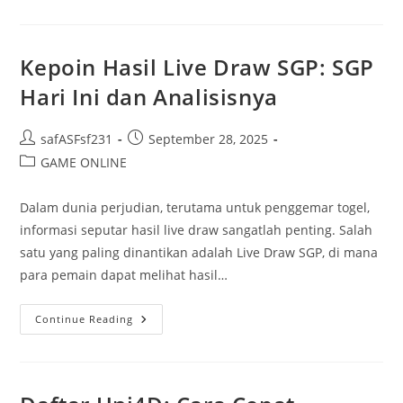
Online:
Mengapa
Uni4D
Layak
Dicoba
Kepoin Hasil Live Draw SGP: SGP
Hari Ini dan Analisisnya
Post
Post
safASFsf231
September 28, 2025
author:
published:
Post
GAME ONLINE
category:
Dalam dunia perjudian, terutama untuk penggemar togel,
informasi seputar hasil live draw sangatlah penting. Salah
satu yang paling dinantikan adalah Live Draw SGP, di mana
para pemain dapat melihat hasil…
Kepoin
Continue Reading
Hasil
Live
Draw
SGP:
SGP
Hari