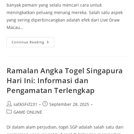
banyak pemain yang selalu mencari cara untuk
meningkatkan peluang menang mereka. Salah satu aspek
yang sering diperbincangkan adalah efek dari Live Draw
Macau…
Efek
Continue Reading
Live
Draw
Macau
Terhadap
Peluang
Menang
Ramalan Angka Togel Singapura
Di
Togel
Hari Ini: Informasi dan
Pengamatan Terlengkap
Post
Post
safASFsf231
September 28, 2025
author:
published:
Post
GAME ONLINE
category:
Di dalam alam perjudian, togel SGP adalah salah satu dari