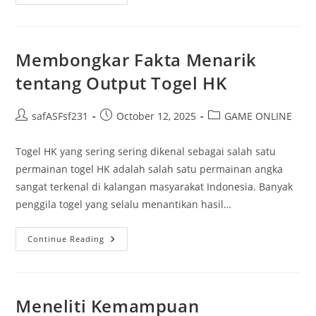
Juara
Salju-
4:
Tips
Dan
Tips
Membongkar Fakta Menarik
Untuk
Para
tentang Output Togel HK
Pemula
Post
Post
Post
safASFsf231
October 12, 2025
GAME ONLINE
author:
published:
category:
Togel HK yang sering sering dikenal sebagai salah satu
permainan togel HK adalah salah satu permainan angka
sangat terkenal di kalangan masyarakat Indonesia. Banyak
penggila togel yang selalu menantikan hasil…
Membongkar
Continue Reading
Fakta
Menarik
Tentang
Output
Togel
HK
Meneliti Kemampuan