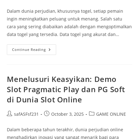
author:
published:
category:
Dalam dunia perjudian, khususnya togel, setiap pemain
ingin meningkatkan peluang untuk menang. Salah satu
cara yang sering diabaikan adalah dengan mengoptimalkan
data togel yang tersedia. Data togel yang akurat dan…
Mengoptimalkan
Continue Reading
Data
Togel
Untuk
Meningkatkan
Peluang
Menang
Menelusuri Keasyikan: Demo
Slot Pragmatic Play dan PG Soft
di Dunia Slot Online
Post
Post
Post
safASFsf231
October 3, 2025
GAME ONLINE
author:
published:
category:
Dalam beberapa tahun terakhir, dunia perjudian online
menghadirkan inovasi yang sangat menarik bagi para