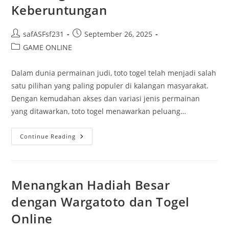
Keberuntungan
Post
Post
safASFsf231
September 26, 2025
author:
published:
Post
GAME ONLINE
category:
Dalam dunia permainan judi, toto togel telah menjadi salah
satu pilihan yang paling populer di kalangan masyarakat.
Dengan kemudahan akses dan variasi jenis permainan
yang ditawarkan, toto togel menawarkan peluang…
Toto
Continue Reading
Togel:
Kunci
Kerumitan
Dan
Keberuntungan
Menangkan Hadiah Besar
dengan Wargatoto dan Togel
Online