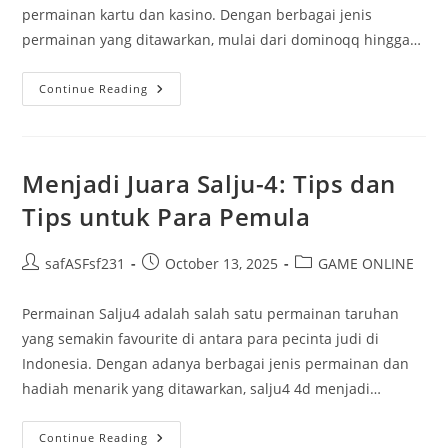
permainan kartu dan kasino. Dengan berbagai jenis
permainan yang ditawarkan, mulai dari dominoqq hingga…
Situs
Continue Reading
PKV
Terbaik:
Tempat
Untuk
Menemukan
Permainan
Menjadi Juara Salju-4: Tips dan
Favoritmu
Tips untuk Para Pemula
Post
Post
Post
safASFsf231
October 13, 2025
GAME ONLINE
author:
published:
category:
Permainan Salju4 adalah salah satu permainan taruhan
yang semakin favourite di antara para pecinta judi di
Indonesia. Dengan adanya berbagai jenis permainan dan
hadiah menarik yang ditawarkan, salju4 4d menjadi…
Menjadi
Continue Reading