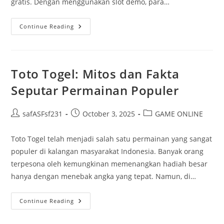
gratis. Dengan menggunakan slot demo, para…
Keuntungan
Continue Reading
Permainan
Slot
Demo
Gratis
Tanpa
Biaya:
Toto Togel: Mitos dan Fakta
Uji
Tanpa
Seputar Permainan Populer
Memakai
Duit
Post
Post
Post
safASFsf231
October 3, 2025
GAME ONLINE
author:
published:
category:
Toto Togel telah menjadi salah satu permainan yang sangat
populer di kalangan masyarakat Indonesia. Banyak orang
terpesona oleh kemungkinan memenangkan hadiah besar
hanya dengan menebak angka yang tepat. Namun, di…
Toto
Continue Reading
Togel:
Mitos
Dan