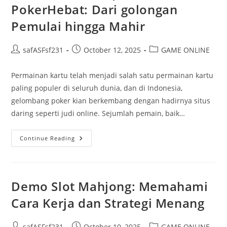
PokerHebat: Dari golongan
Pemulai hingga Mahir
Post
Post
Post
safASFsf231
October 12, 2025
GAME ONLINE
author:
published:
category:
Permainan kartu telah menjadi salah satu permainan kartu
paling populer di seluruh dunia, dan di Indonesia,
gelombang poker kian berkembang dengan hadirnya situs
daring seperti judi online. Sejumlah pemain, baik…
Meneliti
Continue Reading
Kemampuan
PokerHebat:
Dari
Golongan
Pemulai
Hingga
Demo Slot Mahjong: Memahami
Mahir
Cara Kerja dan Strategi Menang
Post
Post
Post
safASFsf231
October 10, 2025
GAME ONLINE