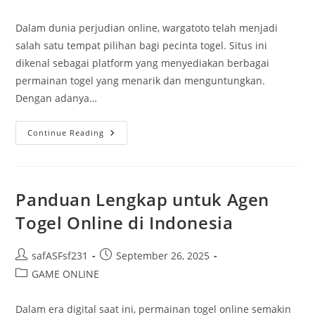
category:
Dalam dunia perjudian online, wargatoto telah menjadi
salah satu tempat pilihan bagi pecinta togel. Situs ini
dikenal sebagai platform yang menyediakan berbagai
permainan togel yang menarik dan menguntungkan.
Dengan adanya…
Situs
Continue Reading
Wargatoto:
Tempat
Berkumpulnya
Pecinta
Togel
Panduan Lengkap untuk Agen
Togel Online di Indonesia
Post
Post
safASFsf231
September 26, 2025
author:
published:
Post
GAME ONLINE
category:
Dalam era digital saat ini, permainan togel online semakin