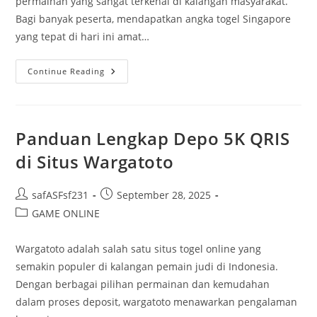
permainan yang sangat terkenal di kalangan masyarakat.
Bagi banyak peserta, mendapatkan angka togel Singapore
yang tepat di hari ini amat…
Ramalan
Continue Reading
Angka
Togel
Singapura
Hari
Ini:
Informasi
Panduan Lengkap Depo 5K QRIS
Dan
Pengamatan
di Situs Wargatoto
Terlengkap
Post
Post
safASFsf231
September 28, 2025
author:
published:
Post
GAME ONLINE
category:
Wargatoto adalah salah satu situs togel online yang
semakin populer di kalangan pemain judi di Indonesia.
Dengan berbagai pilihan permainan dan kemudahan
dalam proses deposit, wargatoto menawarkan pengalaman