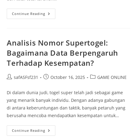
Mengenal
Continue Reading
RTP
Live:
Fakta
Di
Balik
Permainan
Analisis Nomor Supertogel:
Populer
Bagaimana Data Berpengaruh
Terhadap Kesempatan?
Post
Post
Post
safASFsf231
October 16, 2025
GAME ONLINE
author:
published:
category:
Di dalam dunia judi, togel super telah jadi sebagai game
yang menarik banyak individu. Dengan adanya gabungan
di antara keberuntungan dan taktik, banyak petaruh yang
berusaha mencoba mendapatkan kesempatan untuk…
Analisis
Continue Reading
Nomor