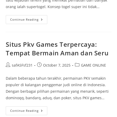
satu kejadian terkini yang memikat perhatian dari banyak
orang ialah supertogel. Konsep togel super ini tidak…
Supertogel:
Continue Reading
Fenomena
Yang
Mengguncang
Dunia
Perjudian
Situs Pkv Games Terpercaya:
Tempat Bermain Aman dan Seru
Post
Post
Post
safASFsf231
October 7, 2025
GAME ONLINE
author:
published:
category:
Dalam beberapa tahun terakhir, permainan PKV semakin
populer di kalangan penggemar judi online di Indonesia.
Dengan berbagai pilihan permainan yang menarik, seperti
dominoqq, bandarq, aduq, dan poker, situs PKV games…
Situs
Continue Reading
Pkv