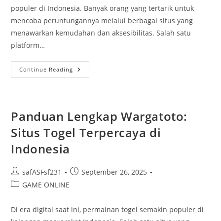
populer di Indonesia. Banyak orang yang tertarik untuk
mencoba peruntungannya melalui berbagai situs yang
menawarkan kemudahan dan aksesibilitas. Salah satu
platform…
Panduan
Continue Reading
Lengkap
Untuk
Agen
Togel
Online
Di
Panduan Lengkap Wargatoto:
Indonesia
Situs Togel Terpercaya di
Indonesia
Post
Post
safASFsf231
September 26, 2025
author:
published:
Post
GAME ONLINE
category:
Di era digital saat ini, permainan togel semakin populer di