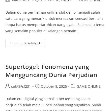
author:
published:
category:
Dalam dunia permainan online, slot demo menjadi salah
satu cara yang menarik untuk merasakan sensasi bermain
tanpa harus mempertaruhkan uang nyata. Salah satu tema
yang semakin populer di kalangan pemain…
Demo
Continue Reading
Slot
Mahjong:
Memahami
Cara
Kerja
Dan
Supertogel: Fenomena yang
Strategi
Menang
Mengguncang Dunia Perjudian
Post
Post
Post
safASFsf231
October 8, 2025
GAME ONLINE
author:
published:
category:
Dalam era digital yang semakin berkembang, alam
perjudian telah melalui perubahan yang signifikan. Salah