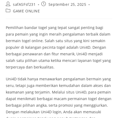
Post
Post
safASFsf231
September 25, 2025
author:
published:
Post
GAME ONLINE
category:
Pemilihan bandar togel yang tepat sangat penting bagi
para pemain yang ingin meraih pengalaman terbaik dalam
bermain togel online. Salah satu situs yang kini semakin
populer di kalangan pecinta togel adalah Uni4D. Dengan
berbagai penawaran dan fitur menarik, Uni4D menjadi
salah satu pilihan utama ketika mencari layanan togel yang
terpercaya dan berkualitas.
Uni4D tidak hanya menawarkan pengalaman bermain yang
seru, tetapi juga memberikan kemudahan dalam akses dan
keamanan yang terjamin. Melalui situs Uni4D, para pemain
dapat menikmati berbagai macam permainan togel dengan
berbagai pilihan angka, serta promosi yang menggiurkan.
Dengan melakukan Uni4D login, Anda akan memasuki