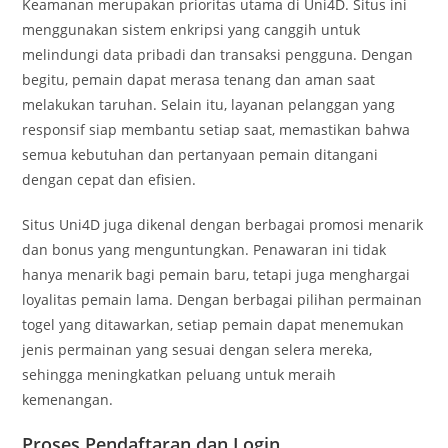
Keamanan merupakan prioritas utama di Uni4D. Situs ini
menggunakan sistem enkripsi yang canggih untuk
melindungi data pribadi dan transaksi pengguna. Dengan
begitu, pemain dapat merasa tenang dan aman saat
melakukan taruhan. Selain itu, layanan pelanggan yang
responsif siap membantu setiap saat, memastikan bahwa
semua kebutuhan dan pertanyaan pemain ditangani
dengan cepat dan efisien.
Situs Uni4D juga dikenal dengan berbagai promosi menarik
dan bonus yang menguntungkan. Penawaran ini tidak
hanya menarik bagi pemain baru, tetapi juga menghargai
loyalitas pemain lama. Dengan berbagai pilihan permainan
togel yang ditawarkan, setiap pemain dapat menemukan
jenis permainan yang sesuai dengan selera mereka,
sehingga meningkatkan peluang untuk meraih
kemenangan.
Proses Pendaftaran dan Login