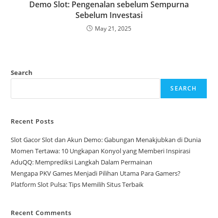
Demo Slot: Pengenalan sebelum Sempurna
Sebelum Investasi
May 21, 2025
Search
SEARCH
Recent Posts
Slot Gacor Slot dan Akun Demo: Gabungan Menakjubkan di Dunia
Momen Tertawa: 10 Ungkapan Konyol yang Memberi Inspirasi
AduQQ: Memprediksi Langkah Dalam Permainan
Mengapa PKV Games Menjadi Pilihan Utama Para Gamers?
Platform Slot Pulsa: Tips Memilih Situs Terbaik
Recent Comments