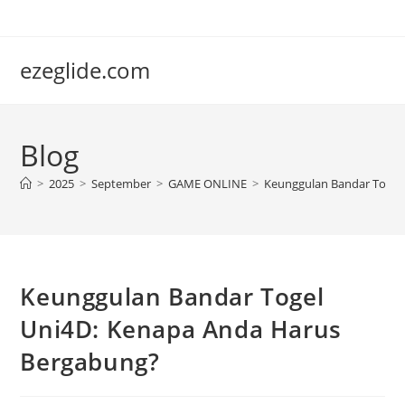
Skip
to
content
ezeglide.com
Blog
>
2025
>
September
>
GAME ONLINE
>
Keunggulan Bandar Togel
Keunggulan Bandar Togel
Uni4D: Kenapa Anda Harus
Bergabung?