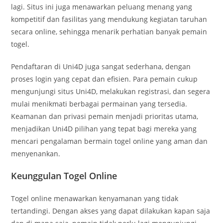
lagi. Situs ini juga menawarkan peluang menang yang
kompetitif dan fasilitas yang mendukung kegiatan taruhan
secara online, sehingga menarik perhatian banyak pemain
togel.
Pendaftaran di Uni4D juga sangat sederhana, dengan
proses login yang cepat dan efisien. Para pemain cukup
mengunjungi situs Uni4D, melakukan registrasi, dan segera
mulai menikmati berbagai permainan yang tersedia.
Keamanan dan privasi pemain menjadi prioritas utama,
menjadikan Uni4D pilihan yang tepat bagi mereka yang
mencari pengalaman bermain togel online yang aman dan
menyenankan.
Keunggulan Togel Online
Togel online menawarkan kenyamanan yang tidak
tertandingi. Dengan akses yang dapat dilakukan kapan saja