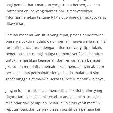
bagi pemain baru maupun yang sudah berpengalaman.
Daftar slot online yang diakses harus menyediakan
informasi lengkap tentang RTP slot online dan jackpot yang
ditawarkan.
Setelah menemukan situs yang tepat, proses pendaftaran
biasanya cukup mudah. Calon pemain hanya perlu mengisi
formulir pendaftaran dengan informasi yang diperlukan.
Beberapa situs mungkin juga meminta verifikasi identitas
untuk memastikan keamanan dan kenyamanan bermain.
Jika sudah mendaftar, pemain akan mendapatkan akses ke
berbagai jenis permainan slot yang ada, mulai dari slot
gacor hingga slot maxwin, serta fitur-fitur menarik lainnya.
Jangan lupa untuk selalu memeriksa link slot online yang
digunakan. Pastikan link tersebut adalah link resmi agar
terhindar dari penipuan. Selalu pilih situs yang memiliki
reputasi baik dan banyak ulasan positif dari pemain lain.