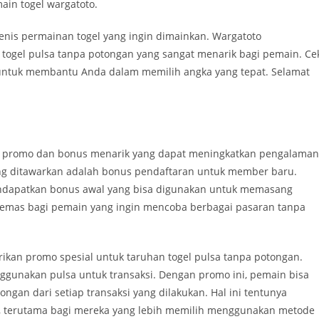
ain togel wargatoto.
jenis permainan togel yang ingin dimainkan. Wargatoto
 togel pulsa tanpa potongan yang sangat menarik bagi pemain. Ce
 untuk membantu Anda dalam memilih angka yang tepat. Selamat
i promo dan bonus menarik yang dapat meningkatkan pengalaman
ang ditawarkan adalah bonus pendaftaran untuk member baru.
endapatkan bonus awal yang bisa digunakan untuk memasang
n emas bagi pemain yang ingin mencoba berbagai pasaran tanpa
ikan promo spesial untuk taruhan togel pulsa tanpa potongan.
ggunakan pulsa untuk transaksi. Dengan promo ini, pemain bisa
ngan dari setiap transaksi yang dilakukan. Hal ini tentunya
ne, terutama bagi mereka yang lebih memilih menggunakan metode