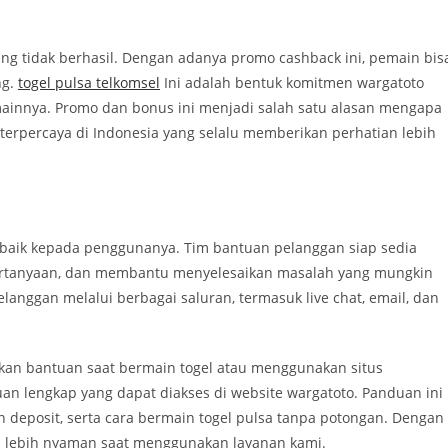
g tidak berhasil. Dengan adanya promo cashback ini, pemain bis
ng.
togel pulsa telkomsel
Ini adalah bentuk komitmen wargatoto
innya. Promo dan bonus ini menjadi salah satu alasan mengapa
l terpercaya di Indonesia yang selalu memberikan perhatian lebih
baik kepada penggunanya. Tim bantuan pelanggan siap sedia
rtanyaan, dan membantu menyelesaikan masalah yang mungkin
nggan melalui berbagai saluran, termasuk live chat, email, dan
 bantuan saat bermain togel atau menggunakan situs
an lengkap yang dapat diakses di website wargatoto. Panduan ini
 deposit, serta cara bermain togel pulsa tanpa potongan. Dengan
sa lebih nyaman saat menggunakan layanan kami.