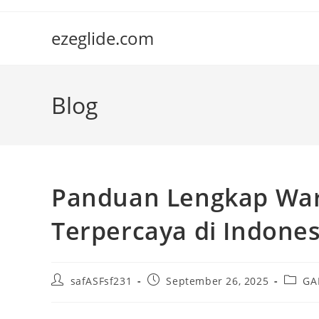
Skip
to
ezeglide.com
content
Blog
Panduan Lengkap Warg
Terpercaya di Indones
Post
Post
Post
safASFsf231
September 26, 2025
GA
author:
published:
catego