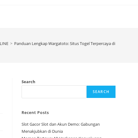
LINE
>
Panduan Lengkap Wargatoto: Situs Togel Terpercaya di Indonesia
Search
SEARCH
Recent Posts
Slot Gacor Slot dan Akun Demo: Gabungan
Menakjubkan di Dunia