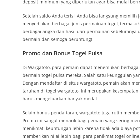
deposit minimum yang diperlukan agar bisa mulai berm
Setelah saldo Anda terisi, Anda bisa langsung memilih 
menyediakan berbagai jenis permainan togel, termasuk
berbagai angka dan hasil dari permainan sebelumnya
bermain dan semoga beruntung!
Promo dan Bonus Togel Pulsa
Di Wargatoto, para pemain dapat menemukan berbaga
bermain togel pulsa mereka. Salah satu keunggulan y
Dengan mendaftar di situs wargatoto, pemain akan m
taruhan di togel wargatoto. Ini merupakan kesempata
harus mengeluarkan banyak modal.
Selain bonus pendaftaran, wargatoto juga rutin member
Promo ini sangat menarik bagi pemain yang sering men
menikmati keuntungan lebih karena tidak ada biaya poto
memberikan nilai lebih bagi para penikmat togel onli