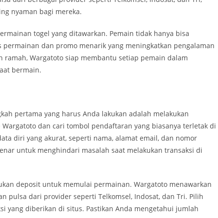
ing nyaman bagi mereka.
permainan togel yang ditawarkan. Pemain tidak hanya bisa
enis permainan dan promo menarik yang meningkatkan pengalaman
an ramah, Wargatoto siap membantu setiap pemain dalam
aat bermain.
gkah pertama yang harus Anda lakukan adalah melakukan
 Wargatoto dan cari tombol pendaftaran yang biasanya terletak di
ata diri yang akurat, seperti nama, alamat email, dan nomor
benar untuk menghindari masalah saat melakukan transaksi di
akukan deposit untuk memulai permainan. Wargatoto menawarkan
pulsa dari provider seperti Telkomsel, Indosat, dan Tri. Pilih
si yang diberikan di situs. Pastikan Anda mengetahui jumlah