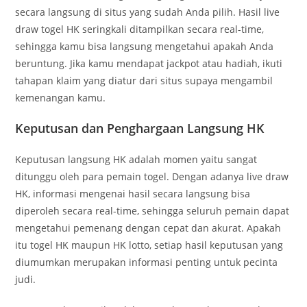
secara langsung di situs yang sudah Anda pilih. Hasil live
draw togel HK seringkali ditampilkan secara real-time,
sehingga kamu bisa langsung mengetahui apakah Anda
beruntung. Jika kamu mendapat jackpot atau hadiah, ikuti
tahapan klaim yang diatur dari situs supaya mengambil
kemenangan kamu.
Keputusan dan Penghargaan Langsung HK
Keputusan langsung HK adalah momen yaitu sangat
ditunggu oleh para pemain togel. Dengan adanya live draw
HK, informasi mengenai hasil secara langsung bisa
diperoleh secara real-time, sehingga seluruh pemain dapat
mengetahui pemenang dengan cepat dan akurat. Apakah
itu togel HK maupun HK lotto, setiap hasil keputusan yang
diumumkan merupakan informasi penting untuk pecinta
judi.