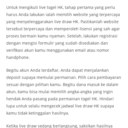
Untuk mengikuti live togel HK, tahap pertama yang perlu
harus Anda lakukan ialah memilih website yang terpercaya
yang menyelenggarakan live draw HK. Pastikanlah website
tersebut terpercaya dan memperoleh lisensi yang sah agar
proses bermain kamu nyaman. Setelah, lakukan registrasi
dengan mengisi formulir yang sudah disediakan dan
verifikasi akun kamu menggunakan email atau nomor
handphone.
Begitu akun Anda terdaftar, Anda dapat menjalankan
deposit supaya memulai permainan. Pilih cara pembayaran
sesuai dengan pilihan kamu. Begitu dana masuk ke dalam
akun, kamu bisa mulai memilih angka-angka yang ingin
hendak Anda pasang pada permainan togel HK. Hindari
lupa untuk selalu mengecek jadwal live draw HK supaya
kamu tidak ketinggalan hasilnya.
Ketika live draw sedang berlangsung, saksikan hasilnya