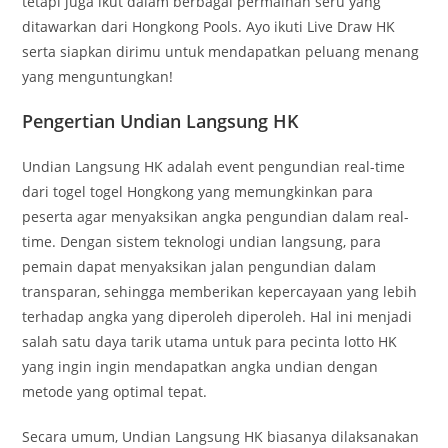
tetapi juga ikut dalam berbagai permainan seru yang
ditawarkan dari Hongkong Pools. Ayo ikuti Live Draw HK
serta siapkan dirimu untuk mendapatkan peluang menang
yang menguntungkan!
Pengertian Undian Langsung HK
Undian Langsung HK adalah event pengundian real-time
dari togel togel Hongkong yang memungkinkan para
peserta agar menyaksikan angka pengundian dalam real-
time. Dengan sistem teknologi undian langsung, para
pemain dapat menyaksikan jalan pengundian dalam
transparan, sehingga memberikan kepercayaan yang lebih
terhadap angka yang diperoleh diperoleh. Hal ini menjadi
salah satu daya tarik utama untuk para pecinta lotto HK
yang ingin ingin mendapatkan angka undian dengan
metode yang optimal tepat.
Secara umum, Undian Langsung HK biasanya dilaksanakan