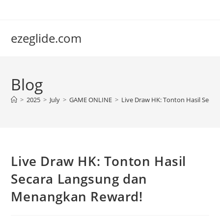
Skip
to
content
ezeglide.com
Blog
>
2025
>
July
>
GAME ONLINE
>
Live Draw HK: Tonton Hasil Sec
Live Draw HK: Tonton Hasil
Secara Langsung dan
Menangkan Reward!