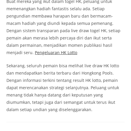
Buat mereka yang ikut dalam togel HK, peluang untuk
memenangkan hadiah fantastis selalu ada. Setiap
pengundian membawa harapan baru dan bermacam-
macam hadiah yang diundi kepada semua pemenang.
Dengan sistem transparan pada live draw togel HK, setiap
pemain akan merasa lebih percaya diri dan ikut serta
dalam permainan, menjadikan momen publikasi hasil
menjadi seru.
Pengeluaran HK Lotto
Sekarang, seluruh pemain bisa melihat live draw HK lotto
dan mendapatkan berita terbaru dari Hongkong Pools.
Dengan informasi terkini tentang result HK lotto, pemain
dapat merencanakan strategi selanjutnya. Peluang untuk
menang tidak hanya datang dari keputusan yang
diumumkan, tetapi juga dari semangat untuk terus ikut
dalam setiap undian yang diselenggarakan.