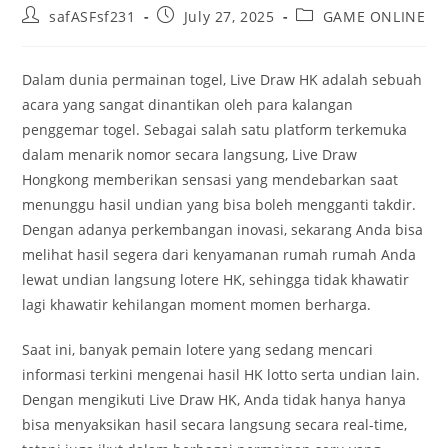
Post
Post
Post
safASFsf231
July 27, 2025
GAME ONLINE
author:
published:
category:
Dalam dunia permainan togel, Live Draw HK adalah sebuah
acara yang sangat dinantikan oleh para kalangan
penggemar togel. Sebagai salah satu platform terkemuka
dalam menarik nomor secara langsung, Live Draw
Hongkong memberikan sensasi yang mendebarkan saat
menunggu hasil undian yang bisa boleh mengganti takdir.
Dengan adanya perkembangan inovasi, sekarang Anda bisa
melihat hasil segera dari kenyamanan rumah rumah Anda
lewat undian langsung lotere HK, sehingga tidak khawatir
lagi khawatir kehilangan moment momen berharga.
Saat ini, banyak pemain lotere yang sedang mencari
informasi terkini mengenai hasil HK lotto serta undian lain.
Dengan mengikuti Live Draw HK, Anda tidak hanya hanya
bisa menyaksikan hasil secara langsung secara real-time,