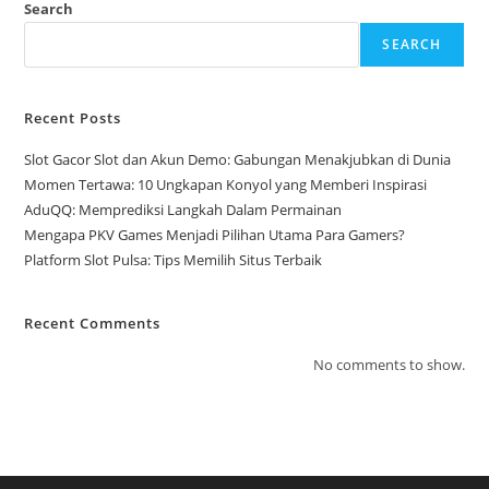
Search
SEARCH
Recent Posts
Slot Gacor Slot dan Akun Demo: Gabungan Menakjubkan di Dunia
Momen Tertawa: 10 Ungkapan Konyol yang Memberi Inspirasi
AduQQ: Memprediksi Langkah Dalam Permainan
Mengapa PKV Games Menjadi Pilihan Utama Para Gamers?
Platform Slot Pulsa: Tips Memilih Situs Terbaik
Recent Comments
No comments to show.