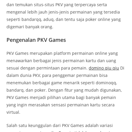
dan temukan situs-situs PKV yang terpercaya serta
mengenal lebih jauh jenis-jenis permainan yang tersedia
seperti bandarqq, aduq, dan tentu saja poker online yang
digemari banyak orang.
Pengenalan PKV Games
PKV Games merupakan platform permainan online yang
menawarkan berbagai jenis permainan kartu dan uang
sesuai dengan permintaan para pemain.
domino qiu qiu
Di
dalam dunia PKV, para penggemar permainan bisa
menemukan berbagai game menarik seperti dominoqq,
bandarq, dan poker. Dengan fitur yang mudah digunakan,
PKV Games menjadi pilihan utama bagi banyak pemain
yang ingin merasakan sensasi permainan kartu secara
virtual.
Salah satu keunggulan dari PKV Games adalah variasi