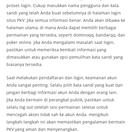
proses login. Cukup masukkan nama pengguna dan kata
sandi yang telah Anda buat sebelumnya di halaman login
situs PKV. Jika semua informasi benar, Anda akan dibawa ke
halaman utama, di mana Anda dapat memilih berbagai
permainan yang tersedia, seperti dominoqq, bandarqq, dan
poker online. Jika Anda mengalami masalah saat login,
pastikan untuk memeriksa kembali informasi yang
dimasukkan atau gunakan opsi pemulihan kata sandi yang
biasanya tersedia.
Saat melakukan pendaftaran dan login, keamanan akun
Anda sangat penting. Selalu pilih kata sandi yang kuat dan
jangan berbagi informasi akun Anda dengan orang lain.
Jika Anda bermain di perangkat publik, pastikan untuk
selalu log out setelah sesi permainan selesai untuk
mencegah akses tidak sah ke akun Anda. mengikuti
langkah-langkah ini akan memastikan pengalaman bermain
PKV yang aman dan menyenangkan.