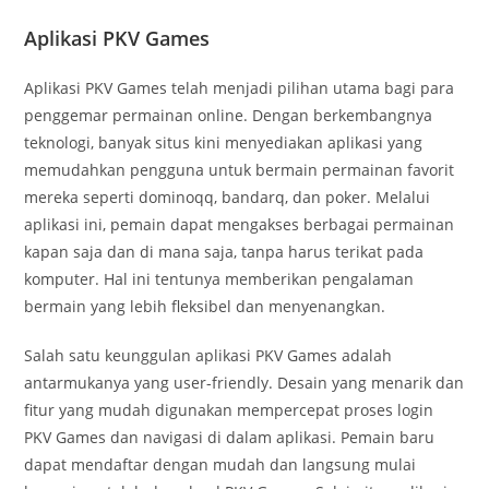
Aplikasi PKV Games
Aplikasi PKV Games telah menjadi pilihan utama bagi para
penggemar permainan online. Dengan berkembangnya
teknologi, banyak situs kini menyediakan aplikasi yang
memudahkan pengguna untuk bermain permainan favorit
mereka seperti dominoqq, bandarq, dan poker. Melalui
aplikasi ini, pemain dapat mengakses berbagai permainan
kapan saja dan di mana saja, tanpa harus terikat pada
komputer. Hal ini tentunya memberikan pengalaman
bermain yang lebih fleksibel dan menyenangkan.
Salah satu keunggulan aplikasi PKV Games adalah
antarmukanya yang user-friendly. Desain yang menarik dan
fitur yang mudah digunakan mempercepat proses login
PKV Games dan navigasi di dalam aplikasi. Pemain baru
dapat mendaftar dengan mudah dan langsung mulai