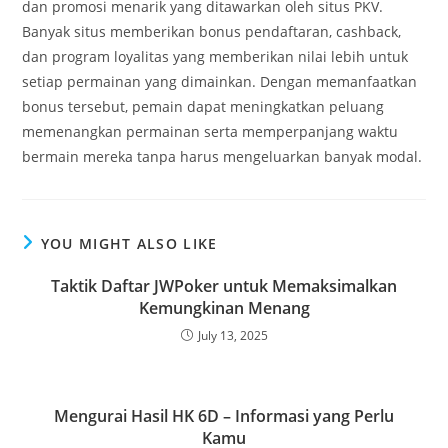
dan promosi menarik yang ditawarkan oleh situs PKV.
Banyak situs memberikan bonus pendaftaran, cashback,
dan program loyalitas yang memberikan nilai lebih untuk
setiap permainan yang dimainkan. Dengan memanfaatkan
bonus tersebut, pemain dapat meningkatkan peluang
memenangkan permainan serta memperpanjang waktu
bermain mereka tanpa harus mengeluarkan banyak modal.
YOU MIGHT ALSO LIKE
Taktik Daftar JWPoker untuk Memaksimalkan
Kemungkinan Menang
July 13, 2025
Mengurai Hasil HK 6D – Informasi yang Perlu
Kamu