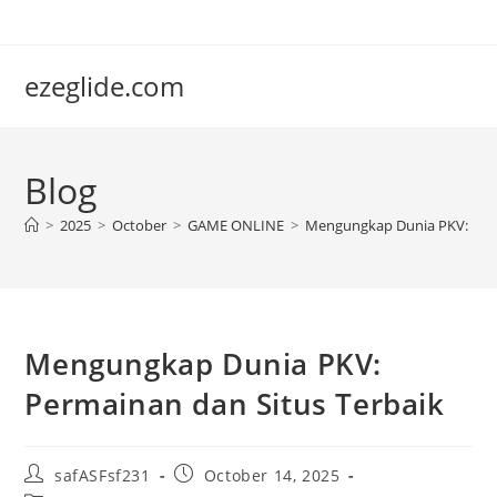
Skip
to
content
ezeglide.com
Blog
>
2025
>
October
>
GAME ONLINE
>
Mengungkap Dunia PKV: Perm
Mengungkap Dunia PKV:
Permainan dan Situs Terbaik
Post
Post
safASFsf231
October 14, 2025
author:
published: