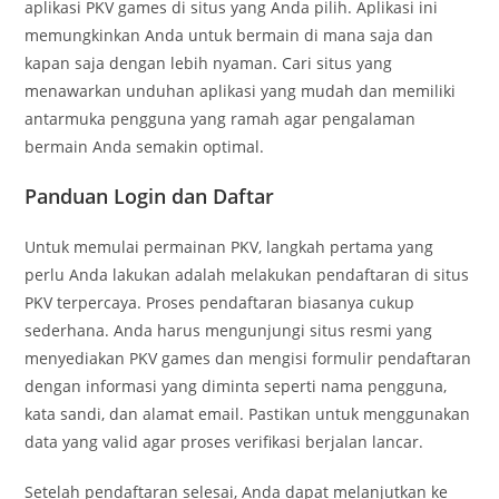
aplikasi PKV games di situs yang Anda pilih. Aplikasi ini
memungkinkan Anda untuk bermain di mana saja dan
kapan saja dengan lebih nyaman. Cari situs yang
menawarkan unduhan aplikasi yang mudah dan memiliki
antarmuka pengguna yang ramah agar pengalaman
bermain Anda semakin optimal.
Panduan Login dan Daftar
Untuk memulai permainan PKV, langkah pertama yang
perlu Anda lakukan adalah melakukan pendaftaran di situs
PKV terpercaya. Proses pendaftaran biasanya cukup
sederhana. Anda harus mengunjungi situs resmi yang
menyediakan PKV games dan mengisi formulir pendaftaran
dengan informasi yang diminta seperti nama pengguna,
kata sandi, dan alamat email. Pastikan untuk menggunakan
data yang valid agar proses verifikasi berjalan lancar.
Setelah pendaftaran selesai, Anda dapat melanjutkan ke