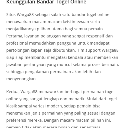
Keunggulan Bandar Togel Online
Situs Warga88 sebagai salah satu bandar togel online
menawarkan macam-macam keistimewaan serta
menjadikannya pilihan utama bagi semua pemain.
Pertama, layanan pelanggan yang sangat responsif dan
profesional memudahkan pengguna untuk mendapat
pertolongan kapan saja dibutuhkan. Tim support Warga88
siap siap membantu mengatasi kendala atau memberikan
jawaban pertanyaan yang muncul selama proses bermain,
sehingga pengalaman permainan akan lebih dan
menyenangkan.
Kedua, Warga88 menawarkan berbagai permainan togel
online yang sangat lengkap dan menarik. Mulai dari togel
klasik sampai variasi modern, setiap pemain bisa
menemukan jenis permainan yang paling sesuai dengan
preferensi mereka. Dengan macam-macam pilihan ini,
pemain tidak akan merasa bosan dan senantiasa