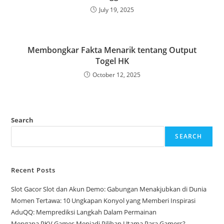
July 19, 2025
Membongkar Fakta Menarik tentang Output
Togel HK
October 12, 2025
Search
SEARCH
Recent Posts
Slot Gacor Slot dan Akun Demo: Gabungan Menakjubkan di Dunia
Momen Tertawa: 10 Ungkapan Konyol yang Memberi Inspirasi
AduQQ: Memprediksi Langkah Dalam Permainan
Mengapa PKV Games Menjadi Pilihan Utama Para Gamers?