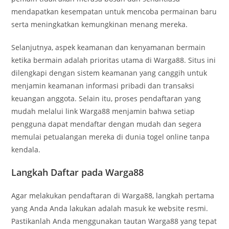
mendapatkan kesempatan untuk mencoba permainan baru
serta meningkatkan kemungkinan menang mereka.
Selanjutnya, aspek keamanan dan kenyamanan bermain
ketika bermain adalah prioritas utama di Warga88. Situs ini
dilengkapi dengan sistem keamanan yang canggih untuk
menjamin keamanan informasi pribadi dan transaksi
keuangan anggota. Selain itu, proses pendaftaran yang
mudah melalui link Warga88 menjamin bahwa setiap
pengguna dapat mendaftar dengan mudah dan segera
memulai petualangan mereka di dunia togel online tanpa
kendala.
Langkah Daftar pada Warga88
Agar melakukan pendaftaran di Warga88, langkah pertama
yang Anda Anda lakukan adalah masuk ke website resmi.
Pastikanlah Anda menggunakan tautan Warga88 yang tepat