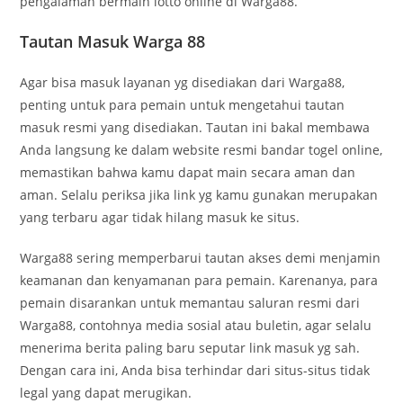
pengalaman bermain lotto online di Warga88.
Tautan Masuk Warga 88
Agar bisa masuk layanan yg disediakan dari Warga88,
penting untuk para pemain untuk mengetahui tautan
masuk resmi yang disediakan. Tautan ini bakal membawa
Anda langsung ke dalam website resmi bandar togel online,
memastikan bahwa kamu dapat main secara aman dan
aman. Selalu periksa jika link yg kamu gunakan merupakan
yang terbaru agar tidak hilang masuk ke situs.
Warga88 sering memperbarui tautan akses demi menjamin
keamanan dan kenyamanan para pemain. Karenanya, para
pemain disarankan untuk memantau saluran resmi dari
Warga88, contohnya media sosial atau buletin, agar selalu
menerima berita paling baru seputar link masuk yg sah.
Dengan cara ini, Anda bisa terhindar dari situs-situs tidak
legal yang dapat merugikan.