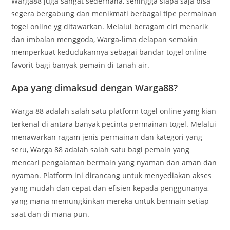
Warga88 juga sangat sederhana, sehingga siapa saja bisa
segera bergabung dan menikmati berbagai tipe permainan
togel online yg ditawarkan. Melalui beragam ciri menarik
dan imbalan menggoda, Warga-lima delapan semakin
memperkuat kedudukannya sebagai bandar togel online
favorit bagi banyak pemain di tanah air.
Apa yang dimaksud dengan Warga88?
Warga 88 adalah salah satu platform togel online yang kian
terkenal di antara banyak pecinta permainan togel. Melalui
menawarkan ragam jenis permainan dan kategori yang
seru, Warga 88 adalah salah satu bagi pemain yang
mencari pengalaman bermain yang nyaman dan aman dan
nyaman. Platform ini dirancang untuk menyediakan akses
yang mudah dan cepat dan efisien kepada penggunanya,
yang mana memungkinkan mereka untuk bermain setiap
saat dan di mana pun.