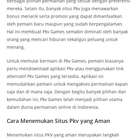
berbagai pilihan permainan yang sesuai dengan preferensi
mereka. Selain itu, banyak situs Pkv juga menawarkan
bonus menarik serta promosi yang dapat dimanfaatkan
oleh pemain baru maupun yang sudah berpengalaman.
Hal ini membuat Pkv Games semakin diminati oleh banyak
orang yang mencari hiburan sekaligus peluang untuk
menang.
Untuk memulai bermain di Pkv Games, pemain biasanya
perlu mendownload aplikasi Pkv atau menggunakan link
alternatif Pkv Games yang tersedia. Aplikasi ini
memudahkan pemain untuk mengakses permainan kapan
saja dan di mana saja. Dengan begitu banyak pilihan dan
kemudahan ini, Pkv Games telah menjadi pilihan utama
dalam dunia permainan online di Indonesia.
Cara Menemukan Situs Pkv yang Aman
Menemukan situs PKV yang aman merupakan langkah