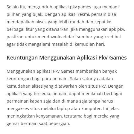
Selain itu, mengunduh aplikasi pkv games juga menjadi
pilihan yang bijak. Dengan aplikasi resmi, pemain bisa
mendapatkan akses yang lebih mudah dan cepat ke
berbagai fitur yang ditawarkan. Jika menggunakan apk pkv,
pastikan untuk mendownload dari sumber yang kredibel
agar tidak mengalami masalah di kemudian hari.
Keuntungan Menggunakan Aplikasi Pkv Games
Menggunakan aplikasi Pkv Games memberikan banyak
keuntungan bagi para pemain. Salah satunya adalah
kemudahan akses yang ditawarkan oleh situs Pkv. Dengan
aplikasi yang tersedia, pemain dapat menikmati berbagai
permainan kapan saja dan di mana saja tanpa harus
mengakses situs melalui laptop atau komputer. Ini jelas
meningkatkan kenyamanan, terutama bagi mereka yang
gemar bermain saat bepergian.