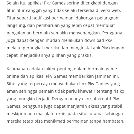
Selain itu, aplikasi Pkv Games sering dilengkapi dengan
fitur-fitur canggih yang tidak selalu tersedia di versi web.
Fitur seperti notifikasi permainan, dukungan pelanggan
langsung, dan pembaruan yang lebih cepat membuat
pengalaman bermain semakin menyenangkan. Pengguna
juga dapat dengan mudah melakukan download Pkv
melalui perangkat mereka dan menginstal apk Pkv dengan
cepat, menjadikannya pilihan yang praktis.
Keamanan adalah faktor penting dalam bermain game
online dan aplikasi Pkv Games memberikan jaminan ini.
Situs yang terpercaya menyediakan link Pkv Games yang
aman sehingga pemain tidak perlu khawatir tentang risiko
yang mungkin terjadi. Dengan adanya link alternatif Pkv
Games, pengguna juga dapat menjamin akses yang stabil
meskipun ada masalah teknis pada situs utama, sehingga
mereka tetap bisa menikmati permainan tanpa hambatan.