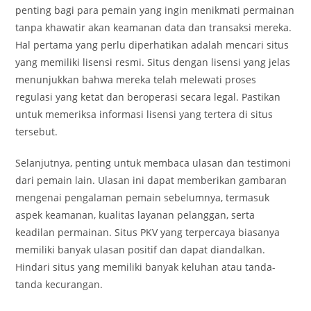
penting bagi para pemain yang ingin menikmati permainan
tanpa khawatir akan keamanan data dan transaksi mereka.
Hal pertama yang perlu diperhatikan adalah mencari situs
yang memiliki lisensi resmi. Situs dengan lisensi yang jelas
menunjukkan bahwa mereka telah melewati proses
regulasi yang ketat dan beroperasi secara legal. Pastikan
untuk memeriksa informasi lisensi yang tertera di situs
tersebut.
Selanjutnya, penting untuk membaca ulasan dan testimoni
dari pemain lain. Ulasan ini dapat memberikan gambaran
mengenai pengalaman pemain sebelumnya, termasuk
aspek keamanan, kualitas layanan pelanggan, serta
keadilan permainan. Situs PKV yang terpercaya biasanya
memiliki banyak ulasan positif dan dapat diandalkan.
Hindari situs yang memiliki banyak keluhan atau tanda-
tanda kecurangan.