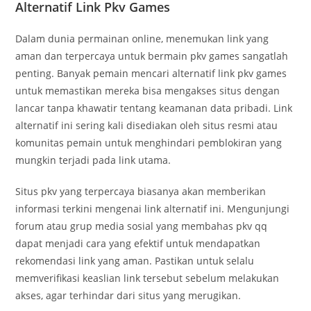
Alternatif Link Pkv Games
Dalam dunia permainan online, menemukan link yang
aman dan terpercaya untuk bermain pkv games sangatlah
penting. Banyak pemain mencari alternatif link pkv games
untuk memastikan mereka bisa mengakses situs dengan
lancar tanpa khawatir tentang keamanan data pribadi. Link
alternatif ini sering kali disediakan oleh situs resmi atau
komunitas pemain untuk menghindari pemblokiran yang
mungkin terjadi pada link utama.
Situs pkv yang terpercaya biasanya akan memberikan
informasi terkini mengenai link alternatif ini. Mengunjungi
forum atau grup media sosial yang membahas pkv qq
dapat menjadi cara yang efektif untuk mendapatkan
rekomendasi link yang aman. Pastikan untuk selalu
memverifikasi keaslian link tersebut sebelum melakukan
akses, agar terhindar dari situs yang merugikan.