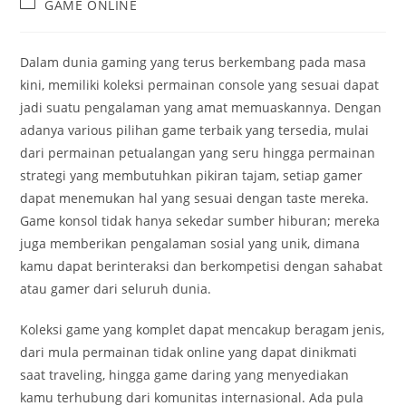
Post
GAME ONLINE
category:
Dalam dunia gaming yang terus berkembang pada masa
kini, memiliki koleksi permainan console yang sesuai dapat
jadi suatu pengalaman yang amat memuaskannya. Dengan
adanya various pilihan game terbaik yang tersedia, mulai
dari permainan petualangan yang seru hingga permainan
strategi yang membutuhkan pikiran tajam, setiap gamer
dapat menemukan hal yang sesuai dengan taste mereka.
Game konsol tidak hanya sekedar sumber hiburan; mereka
juga memberikan pengalaman sosial yang unik, dimana
kamu dapat berinteraksi dan berkompetisi dengan sahabat
atau gamer dari seluruh dunia.
Koleksi game yang komplet dapat mencakup beragam jenis,
dari mula permainan tidak online yang dapat dinikmati
saat traveling, hingga game daring yang menyediakan
kamu terhubung dari komunitas internasional. Ada pula