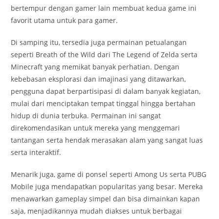
bertempur dengan gamer lain membuat kedua game ini
favorit utama untuk para gamer.
Di samping itu, tersedia juga permainan petualangan
seperti Breath of the Wild dari The Legend of Zelda serta
Minecraft yang memikat banyak perhatian. Dengan
kebebasan eksplorasi dan imajinasi yang ditawarkan,
pengguna dapat berpartisipasi di dalam banyak kegiatan,
mulai dari menciptakan tempat tinggal hingga bertahan
hidup di dunia terbuka. Permainan ini sangat
direkomendasikan untuk mereka yang menggemari
tantangan serta hendak merasakan alam yang sangat luas
serta interaktif.
Menarik juga, game di ponsel seperti Among Us serta PUBG
Mobile juga mendapatkan popularitas yang besar. Mereka
menawarkan gameplay simpel dan bisa dimainkan kapan
saja, menjadikannya mudah diakses untuk berbagai