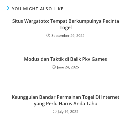
YOU MIGHT ALSO LIKE
Situs Wargatoto: Tempat Berkumpulnya Pecinta
Togel
September 26, 2025
Modus dan Taktik di Balik Pkv Games
June 24, 2025
Keunggulan Bandar Permainan Togel Di Internet
yang Perlu Harus Anda Tahu
July 16, 2025