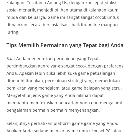
kalangan. Terutama Among Us, dengan konsep deduksi
sosial menarik, menjadi pilihan utama di kalangan kaum
muda dan keluarga. Game ini sangat sangat cocok untuk
dimainkan secara bersosialisasi, baik itu online maupun
luring.
Tips Memilih Permainan yang Tepat bagi Anda
Saat Anda menentukan permainan yang Tepat,
pertimbangkan genre yang sangat cocok dengan preferensi
Anda. Apakah lebih suka lebih suka game petualangan
dipenuhi tindakan, permainan strategi yang memerlukan
pemikiran yang mendalam, atau game balapan yang seru?
Mengetahui jenis game yang Anda nikmati dapat
membantu memfokuskan pencarian Anda dan mengalami
pengalaman bermain bermain menyenangkan.
Selanjutnya perhatikan platform game game yang Anda.
Apakah Anda sedang mencari game untuk konsol PC, atau