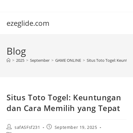
Skip
to
content
ezeglide.com
Blog
>
2025
>
September
>
GAME ONLINE
>
Situs Toto Togel: Keuntu
Situs Toto Togel: Keuntungan
dan Cara Memilih yang Tepat
Post
Post
safASFsf231
September 19, 2025
author:
published: