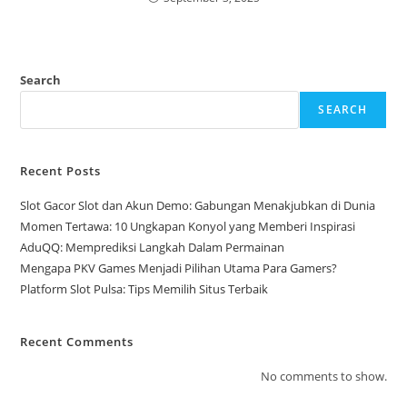
Search
SEARCH
Recent Posts
Slot Gacor Slot dan Akun Demo: Gabungan Menakjubkan di Dunia
Momen Tertawa: 10 Ungkapan Konyol yang Memberi Inspirasi
AduQQ: Memprediksi Langkah Dalam Permainan
Mengapa PKV Games Menjadi Pilihan Utama Para Gamers?
Platform Slot Pulsa: Tips Memilih Situs Terbaik
Recent Comments
No comments to show.