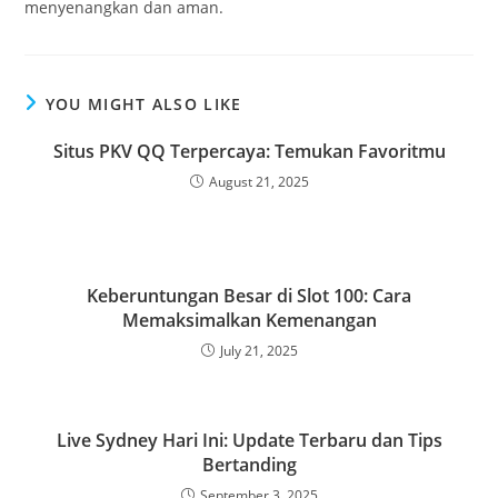
menyenangkan dan aman.
YOU MIGHT ALSO LIKE
Situs PKV QQ Terpercaya: Temukan Favoritmu
August 21, 2025
Keberuntungan Besar di Slot 100: Cara
Memaksimalkan Kemenangan
July 21, 2025
Live Sydney Hari Ini: Update Terbaru dan Tips
Bertanding
September 3, 2025