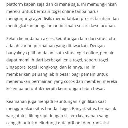
platform kapan saja dan di mana saja. Ini memungkinkan
mereka untuk bermain togel online tanpa harus
mengunjungi agen fisik, memudahkan proses taruhan dan
meningkatkan pengalaman bermain secara keseluruhan.
Selain kemudahan akses, keuntungan lain dari situs toto
adalah varian permainan yang ditawarkan. Dengan
banyaknya pilihan dalam satu situs togel online, pemain
dapat memilih dari berbagai jenis togel, seperti togel
Singapore, togel Hongkong, dan lainnya. Hal ini
memberikan peluang lebih besar bagi pemain untuk
menemukan permainan yang cocok dan memberi mereka
kesempatan untuk meraih keuntungan lebih besar.
Keamanan juga menjadi keuntungan signifikan saat
menggunakan situs bandar togel. Banyak situs, termasuk
wargatoto, dilengkapi dengan sistem keamanan yang
canggih untuk melindungi data pribadi dan transaksi