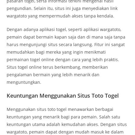
pasaran togel, serta informasi terkini mengenai hasil
pengundian. Selain itu, situs ini juga menyediakan link
wargatoto yang mempermudah akses tanpa kendala.
Dengan adanya aplikasi togel, seperti aplikasi wargatoto,
pemain dapat bermain kapan saja dan di mana saja tanpa
harus mengunjungi situs secara langsung. Fitur ini sangat
memudahkan bagi mereka yang ingin menikmati
permainan togel online dengan cara yang lebih praktis.
Situs togel online terus berkembang, memberikan
pengalaman bermain yang lebih menarik dan
menguntungkan.
Keuntungan Menggunakan Situs Toto Togel
Menggunakan situs toto togel menawarkan berbagai
keuntungan yang menarik bagi para pemain. Salah satu
keuntungan utama adalah kemudahan akses. Dengan situs
wargatoto, pemain dapat dengan mudah masuk ke dalam