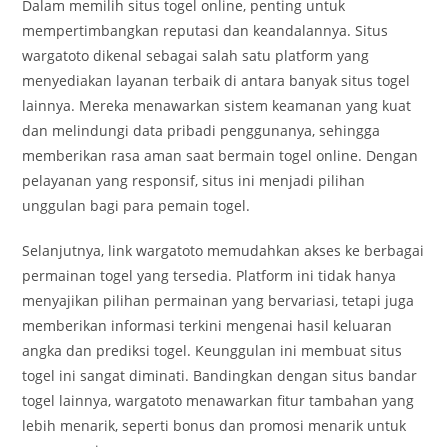
Dalam memilih situs togel online, penting untuk
mempertimbangkan reputasi dan keandalannya. Situs
wargatoto dikenal sebagai salah satu platform yang
menyediakan layanan terbaik di antara banyak situs togel
lainnya. Mereka menawarkan sistem keamanan yang kuat
dan melindungi data pribadi penggunanya, sehingga
memberikan rasa aman saat bermain togel online. Dengan
pelayanan yang responsif, situs ini menjadi pilihan
unggulan bagi para pemain togel.
Selanjutnya, link wargatoto memudahkan akses ke berbagai
permainan togel yang tersedia. Platform ini tidak hanya
menyajikan pilihan permainan yang bervariasi, tetapi juga
memberikan informasi terkini mengenai hasil keluaran
angka dan prediksi togel. Keunggulan ini membuat situs
togel ini sangat diminati. Bandingkan dengan situs bandar
togel lainnya, wargatoto menawarkan fitur tambahan yang
lebih menarik, seperti bonus dan promosi menarik untuk