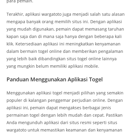
para pemain.
Terakhir, aplikasi wargatoto juga menjadi salah satu alasan
mengapa banyak orang memilih situs ini. Dengan aplikasi
yang mudah digunakan, pemain dapat memasang taruhan
kapan saja dan di mana saja hanya dengan beberapa kali
klik. Ketersediaan aplikasi ini meningkatkan kenyamanan
dalam bermain togel online dan memberikan pengalaman
yang lebih baik dibandingkan situs togel online lainnya
yang mungkin belum memiliki aplikasi mobile.
Panduan Menggunakan Aplikasi Togel
Menggunakan aplikasi togel menjadi pilihan yang semakin
populer di kalangan penggemar perjudian online. Dengan
aplikasi ini, pemain dapat mengakses berbagai jenis
permainan togel dengan lebih mudah dan cepat. Pastikan
Anda mengunduh aplikasi dari situs resmi seperti situs
wargatoto untuk memastikan keamanan dan kenyamanan