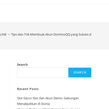
LINE
>
Tips dan Trik Membuat Akun DominoQQ yang Sukses di Situs PKV
Search
SEARCH
Recent Posts
Slot Gacor Slot dan Akun Demo: Gabungan
Menakjubkan di Dunia