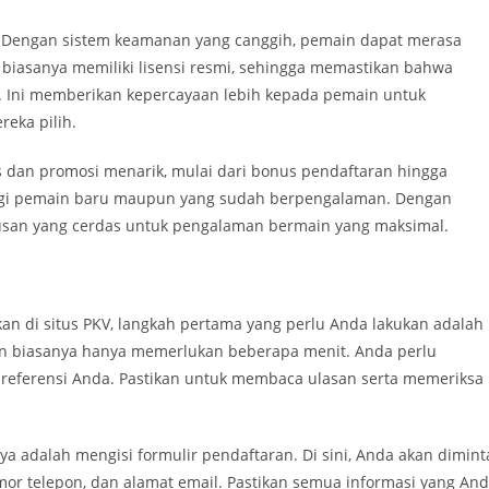
V. Dengan sistem keamanan yang canggih, pemain dapat merasa
i biasanya memiliki lisensi resmi, sehingga memastikan bahwa
. Ini memberikan kepercayaan lebih kepada pemain untuk
eka pilih.
s dan promosi menarik, mulai dari bonus pendaftaran hingga
i bagi pemain baru maupun yang sudah berpengalaman. Dengan
tusan yang cerdas untuk pengalaman bermain yang maksimal.
 di situs PKV, langkah pertama yang perlu Anda lakukan adalah
an biasanya hanya memerlukan beberapa menit. Anda perlu
preferensi Anda. Pastikan untuk membaca ulasan serta memeriksa
ya adalah mengisi formulir pendaftaran. Di sini, Anda akan dimint
or telepon, dan alamat email. Pastikan semua informasi yang An