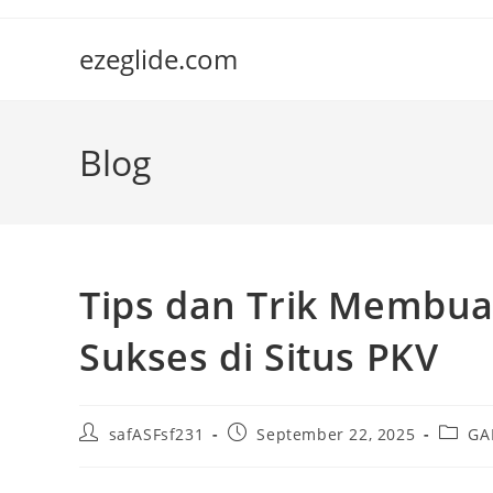
Skip
to
ezeglide.com
content
Blog
Tips dan Trik Membu
Sukses di Situs PKV
Post
Post
Post
safASFsf231
September 22, 2025
GA
author:
published:
catego