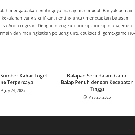
 adalah mengabaikan pentingnya manajemen modal. Banyak pemain
a kekalahan yang signifikan. Penting untuk menetapkan batasan
 bisa Anda rugikan. Dengan mengikuti prinsip-prinsip manajemen
rmain dan meningkatkan peluang untuk sukses di game-game PKV
 Sumber Kabar Togel
Balapan Seru dalam Game
ine Terpercaya
Balap Penuh dengan Kecepatan
Tinggi
July 24, 2025
May 26, 2025