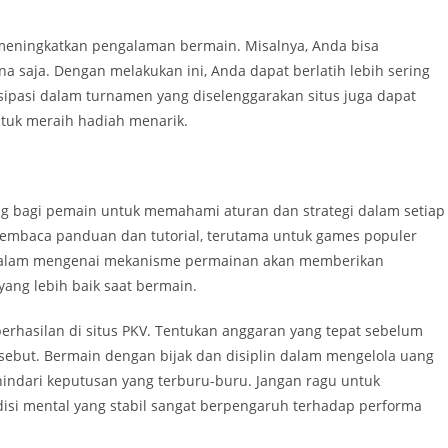
k meningkatkan pengalaman bermain. Misalnya, Anda bisa
 saja. Dengan melakukan ini, Anda dapat berlatih lebih sering
ipasi dalam turnamen yang diselenggarakan situs juga dapat
uk meraih hadiah menarik.
g bagi pemain untuk memahami aturan dan strategi dalam setiap
embaca panduan dan tutorial, terutama untuk games populer
ndalam mengenai mekanisme permainan akan memberikan
ng lebih baik saat bermain.
erhasilan di situs PKV. Tentukan anggaran yang tepat sebelum
sebut. Bermain dengan bijak dan disiplin dalam mengelola uang
ndari keputusan yang terburu-buru. Jangan ragu untuk
disi mental yang stabil sangat berpengaruh terhadap performa