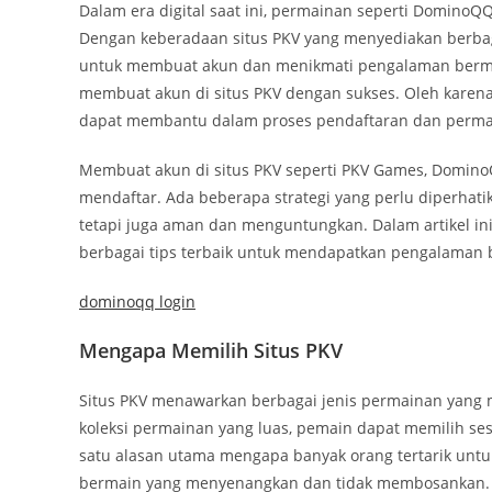
Dalam era digital saat ini, permainan seperti DominoQQ
Dengan keberadaan situs PKV yang menyediakan berba
untuk membuat akun dan menikmati pengalaman berma
membuat akun di situs PKV dengan sukses. Oleh karena 
dapat membantu dalam proses pendaftaran dan perma
Membuat akun di situs PKV seperti PKV Games, Domino
mendaftar. Ada beberapa strategi yang perlu diperhat
tetapi juga aman dan menguntungkan. Dalam artikel ini
berbagai tips terbaik untuk mendapatkan pengalaman b
dominoqq login
Mengapa Memilih Situs PKV
Situs PKV menawarkan berbagai jenis permainan yang 
koleksi permainan yang luas, pemain dapat memilih ses
satu alasan utama mengapa banyak orang tertarik untu
bermain yang menyenangkan dan tidak membosankan.