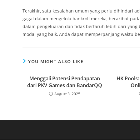
Terakhir, satu kesalahan umum yang perlu dihindari
gagal dalam mengelola bankroll mereka, berakibat pad
dalam pengeluaran dan tidak bertaruh lebih dari yang
modal yang baik, Anda dapat memperpanjang waktu be
YOU MIGHT ALSO LIKE
Menggali Potensi Pendapatan
HK Pools:
dari PKV Games dan BandarQQ
Onl
August 3, 2025