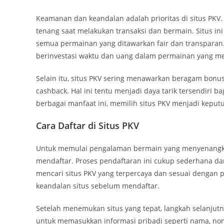
Keamanan dan keandalan adalah prioritas di situs PK
tenang saat melakukan transaksi dan bermain. Situs in
semua permainan yang ditawarkan fair dan transparan
berinvestasi waktu dan uang dalam permainan yang mer
Selain itu, situs PKV sering menawarkan beragam bonu
cashback. Hal ini tentu menjadi daya tarik tersendir
berbagai manfaat ini, memilih situs PKV menjadi kepu
Cara Daftar di Situs PKV
Untuk memulai pengalaman bermain yang menyenangkan
mendaftar. Proses pendaftaran ini cukup sederhana d
mencari situs PKV yang terpercaya dan sesuai dengan 
keandalan situs sebelum mendaftar.
Setelah menemukan situs yang tepat, langkah selanjutn
untuk memasukkan informasi pribadi seperti nama, nom