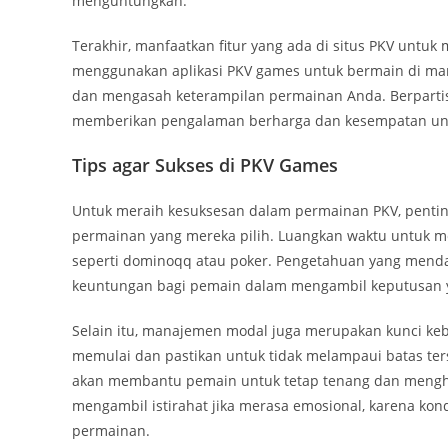
menguntungkan.
Terakhir, manfaatkan fitur yang ada di situs PKV untu
menggunakan aplikasi PKV games untuk bermain di mana
dan mengasah keterampilan permainan Anda. Berpartis
memberikan pengalaman berharga dan kesempatan unt
Tips agar Sukses di PKV Games
Untuk meraih kesuksesan dalam permainan PKV, pentin
permainan yang mereka pilih. Luangkan waktu untuk m
seperti dominoqq atau poker. Pengetahuan yang me
keuntungan bagi pemain dalam mengambil keputusan ya
Selain itu, manajemen modal juga merupakan kunci keb
memulai dan pastikan untuk tidak melampaui batas ter
akan membantu pemain untuk tetap tenang dan menghi
mengambil istirahat jika merasa emosional, karena kon
permainan.