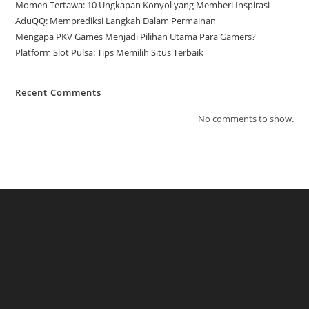
Momen Tertawa: 10 Ungkapan Konyol yang Memberi Inspirasi
AduQQ: Memprediksi Langkah Dalam Permainan
Mengapa PKV Games Menjadi Pilihan Utama Para Gamers?
Platform Slot Pulsa: Tips Memilih Situs Terbaik
Recent Comments
No comments to show.