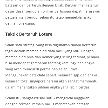
batasan dan bertaruh dengan bijak. Dengan mengetahui
dasar-dasar perjudian online, partisipan dapat merasakan
petualangan berjudi selain itu tetap mengelola risiko
dengan bijaksana.
Taktik Bertaruh Lotere
Salah satu strategi yang bisa digunakan dalam bertaruh
togel adalah mempelajari data hasil yang lalu. Dengan
mempelajari pola dan nomor yang sering terlihat, pemain
bisa mendapat gambaran tentang kemungkinan angka
yang akan muncul di permainan selanjutnya.
Menggunakan data-data seperti keluaran sgp dan angka
keluaran togel singapore hari ini akan sangat membantu
dalam menentukan pilihan angka yang lebih cerdas.
Selain itu, sangat krusial untuk mengelola anggaran
dengan cermat. Pemain harus menetapkan batasan