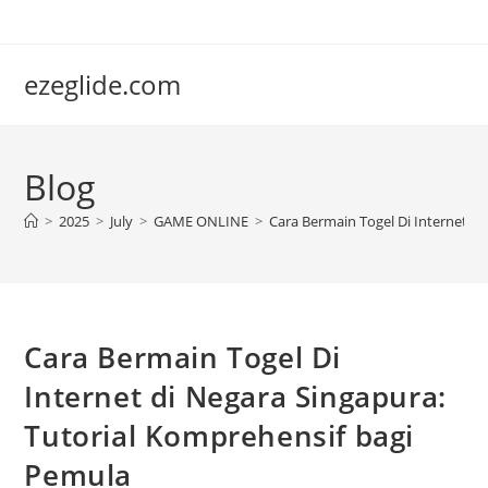
Skip
to
content
ezeglide.com
Blog
>
2025
>
July
>
GAME ONLINE
>
Cara Bermain Togel Di Internet d
Cara Bermain Togel Di
Internet di Negara Singapura:
Tutorial Komprehensif bagi
Pemula