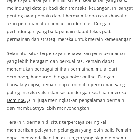
tepercaya biasanya memiliki sistem keamanan yang baik,
melindungi data pribadi dan transaksi keuangan. Ini sangat
penting agar pemain dapat bermain tanpa rasa khawatir
akan penipuan atau pencurian identitas. Dengan
perlindungan yang baik, pemain dapat fokus pada
permainan dan strategi mereka untuk meraih kemenangan.
Selain itu, situs terpercaya menawarkan jenis permainan
yang lebih beragam dan berkualitas. Pemain dapat
menemukan berbagai pilihan permainan, mulai dari
dominoqq, bandarqq, hingga poker online. Dengan
banyaknya opsi, pemain dapat memilih permainan yang
paling mereka sukai dan sesuai dengan keahlian mereka.
DominoQQ
Ini juga meningkatkan pengalaman bermain
dan membuatnya lebih menyenangkan.
Terakhir, bermain di situs terpercaya sering kali
memberikan pelayanan pelanggan yang lebih baik. Pemain
dapat mengandalkan tim dukungan yang siap membantu