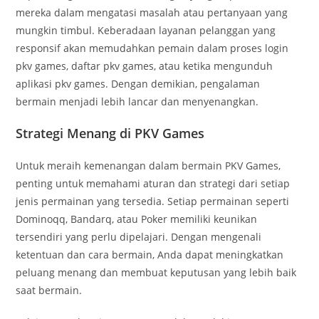
mereka dalam mengatasi masalah atau pertanyaan yang
mungkin timbul. Keberadaan layanan pelanggan yang
responsif akan memudahkan pemain dalam proses login
pkv games, daftar pkv games, atau ketika mengunduh
aplikasi pkv games. Dengan demikian, pengalaman
bermain menjadi lebih lancar dan menyenangkan.
Strategi Menang di PKV Games
Untuk meraih kemenangan dalam bermain PKV Games,
penting untuk memahami aturan dan strategi dari setiap
jenis permainan yang tersedia. Setiap permainan seperti
Dominoqq, Bandarq, atau Poker memiliki keunikan
tersendiri yang perlu dipelajari. Dengan mengenali
ketentuan dan cara bermain, Anda dapat meningkatkan
peluang menang dan membuat keputusan yang lebih baik
saat bermain.