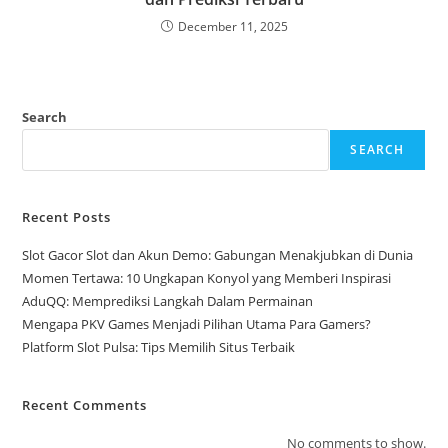
December 11, 2025
Search
SEARCH
Recent Posts
Slot Gacor Slot dan Akun Demo: Gabungan Menakjubkan di Dunia
Momen Tertawa: 10 Ungkapan Konyol yang Memberi Inspirasi
AduQQ: Memprediksi Langkah Dalam Permainan
Mengapa PKV Games Menjadi Pilihan Utama Para Gamers?
Platform Slot Pulsa: Tips Memilih Situs Terbaik
Recent Comments
No comments to show.