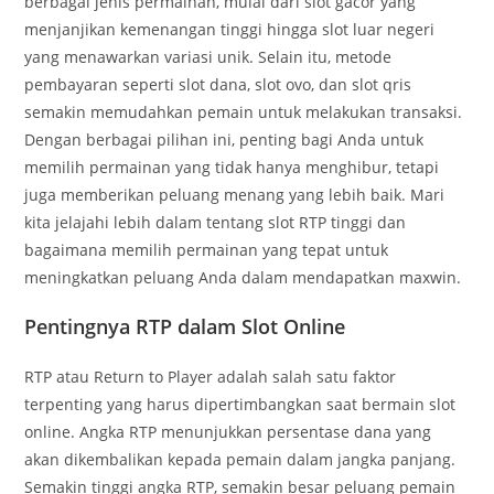
berbagai jenis permainan, mulai dari slot gacor yang
menjanjikan kemenangan tinggi hingga slot luar negeri
yang menawarkan variasi unik. Selain itu, metode
pembayaran seperti slot dana, slot ovo, dan slot qris
semakin memudahkan pemain untuk melakukan transaksi.
Dengan berbagai pilihan ini, penting bagi Anda untuk
memilih permainan yang tidak hanya menghibur, tetapi
juga memberikan peluang menang yang lebih baik. Mari
kita jelajahi lebih dalam tentang slot RTP tinggi dan
bagaimana memilih permainan yang tepat untuk
meningkatkan peluang Anda dalam mendapatkan maxwin.
Pentingnya RTP dalam Slot Online
RTP atau Return to Player adalah salah satu faktor
terpenting yang harus dipertimbangkan saat bermain slot
online. Angka RTP menunjukkan persentase dana yang
akan dikembalikan kepada pemain dalam jangka panjang.
Semakin tinggi angka RTP, semakin besar peluang pemain