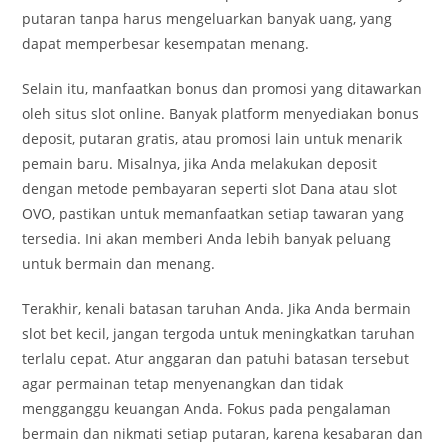
putaran tanpa harus mengeluarkan banyak uang, yang
dapat memperbesar kesempatan menang.
Selain itu, manfaatkan bonus dan promosi yang ditawarkan
oleh situs slot online. Banyak platform menyediakan bonus
deposit, putaran gratis, atau promosi lain untuk menarik
pemain baru. Misalnya, jika Anda melakukan deposit
dengan metode pembayaran seperti slot Dana atau slot
OVO, pastikan untuk memanfaatkan setiap tawaran yang
tersedia. Ini akan memberi Anda lebih banyak peluang
untuk bermain dan menang.
Terakhir, kenali batasan taruhan Anda. Jika Anda bermain
slot bet kecil, jangan tergoda untuk meningkatkan taruhan
terlalu cepat. Atur anggaran dan patuhi batasan tersebut
agar permainan tetap menyenangkan dan tidak
mengganggu keuangan Anda. Fokus pada pengalaman
bermain dan nikmati setiap putaran, karena kesabaran dan