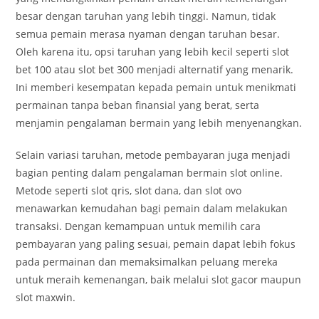
besar dengan taruhan yang lebih tinggi. Namun, tidak
semua pemain merasa nyaman dengan taruhan besar.
Oleh karena itu, opsi taruhan yang lebih kecil seperti slot
bet 100 atau slot bet 300 menjadi alternatif yang menarik.
Ini memberi kesempatan kepada pemain untuk menikmati
permainan tanpa beban finansial yang berat, serta
menjamin pengalaman bermain yang lebih menyenangkan.
Selain variasi taruhan, metode pembayaran juga menjadi
bagian penting dalam pengalaman bermain slot online.
Metode seperti slot qris, slot dana, dan slot ovo
menawarkan kemudahan bagi pemain dalam melakukan
transaksi. Dengan kemampuan untuk memilih cara
pembayaran yang paling sesuai, pemain dapat lebih fokus
pada permainan dan memaksimalkan peluang mereka
untuk meraih kemenangan, baik melalui slot gacor maupun
slot maxwin.