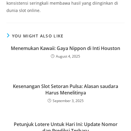
konsistensi seringkali membawa hasil yang diinginkan di
dunia slot online.
YOU MIGHT ALSO LIKE
Menemukan Kawaii: Gaya Nippon di Inti Houston
August 4, 2025
Kesenangan Slot Setoran Pulsa: Alasan saudara
Harus Menelitinya
September 3, 2025
Petunjuk Lotere Untuk Hari Ini: Update Nomor
dan Prediksi Terbaru