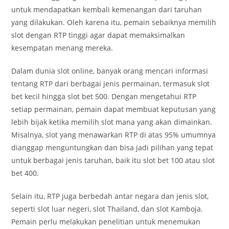
untuk mendapatkan kembali kemenangan dari taruhan
yang dilakukan. Oleh karena itu, pemain sebaiknya memilih
slot dengan RTP tinggi agar dapat memaksimalkan
kesempatan menang mereka.
Dalam dunia slot online, banyak orang mencari informasi
tentang RTP dari berbagai jenis permainan, termasuk slot
bet kecil hingga slot bet 500. Dengan mengetahui RTP
setiap permainan, pemain dapat membuat keputusan yang
lebih bijak ketika memilih slot mana yang akan dimainkan.
Misalnya, slot yang menawarkan RTP di atas 95% umumnya
dianggap menguntungkan dan bisa jadi pilihan yang tepat
untuk berbagai jenis taruhan, baik itu slot bet 100 atau slot
bet 400.
Selain itu, RTP juga berbedah antar negara dan jenis slot,
seperti slot luar negeri, slot Thailand, dan slot Kamboja.
Pemain perlu melakukan penelitian untuk menemukan