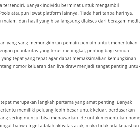
na tersendiri. Banyak individu berminat untuk mengambil
Pools ataupun lewat platform lainnya. Tiada hari tanpa harinya,
u malam, dan hasil yang bisa langsung diakses dari beragam media
uhan yang yang memungkinkan pemain pemain untuk menentukan
dengan popularitas yang terus meningkat, penting bagi semua
n yang tepat yang tepat agar dapat memaksimalkan kemungkinan
tentang nomor keluaran dan live draw menjadi sangat penting untu
ng tepat merupakan langkah pertama yang amat penting. Banyak
tentu memiliki peluang lebih besar untuk keluar, berdasarkan
r yang sering muncul bisa menawarkan ide untuk menentukan nomo
ngat bahwa togel adalah aktivitas acak, maka tidak ada kepastian