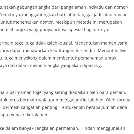
ggunakan gabungan angka dari pengalaman individu dan nomor-
ntohnya, menggabungkan hari lahir, tanggal jadi, atau nomor
a untuk menentukan nomor. Meskipun metode ini merupakan
emilih angka yang punya artinya spesial bagi dirinya.
rmain togel juga tidak kalah krusial. Menentukan momen yang
ngapore, dapat menawarkan keuntungan tersendiri. Menonton live
tentu juga menyokong dalam membentuk pemahaman untuk
caya diri dalam memilih angka yang akan dipasang.
ain permainan togel yang sering diabaikan oleh para pemain.
untuk terus bermain walaupun mengalami kekalahan. Oleh karena
i bermain sangatlah penting. Tentukanlah berapa jumlah dana
anpa mencari kekalahan.
 ke dalam banyak rangkaian permainan. Hindari menggunakan