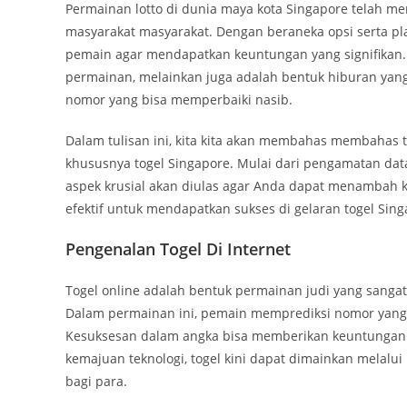
Permainan lotto di dunia maya kota Singapore telah me
masyarakat masyarakat. Dengan beraneka opsi serta pl
pemain agar mendapatkan keuntungan yang signifikan. 
permainan, melainkan juga adalah bentuk hiburan yan
nomor yang bisa memperbaiki nasib.
Dalam tulisan ini, kita kita akan membahas membahas 
khususnya togel Singapore. Mulai dari pengamatan dat
aspek krusial akan diulas agar Anda dapat menambah 
efektif untuk mendapatkan sukses di gelaran togel Sin
Pengenalan Togel Di Internet
Togel online adalah bentuk permainan judi yang sanga
Dalam permainan ini, pemain memprediksi nomor yang 
Kesuksesan dalam angka bisa memberikan keuntungan 
kemajuan teknologi, togel kini dapat dimainkan melal
bagi para.