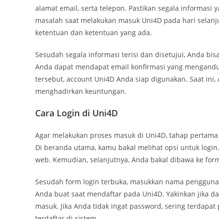
alamat email, serta telepon. Pastikan segala informas
masalah saat melakukan masuk Uni4D pada hari selanj
ketentuan dan ketentuan yang ada.
Sesudah segala informasi terisi dan disetujui, Anda b
Anda dapat mendapat email konfirmasi yang mengandung
tersebut, account Uni4D Anda siap digunakan. Saat ini,
menghadirkan keuntungan.
Cara Login di Uni4D
Agar melakukan proses masuk di Uni4D, tahap pertama
Di beranda utama, kamu bakal melihat opsi untuk login.
web. Kemudian, selanjutnya, Anda bakal dibawa ke for
Sesudah form login terbuka, masukkan nama pengguna a
Anda buat saat mendaftar pada Uni4D. Yakinkan jika d
masuk. Jika Anda tidak ingat password, sering terdapat 
terdaftar di sistem.