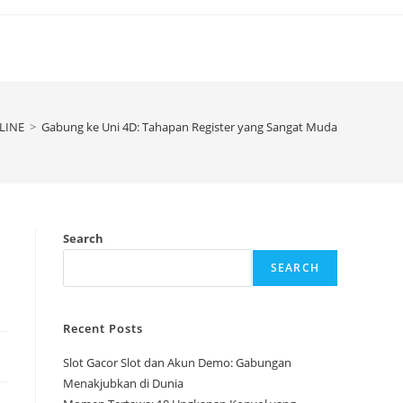
LINE
>
Gabung ke Uni 4D: Tahapan Register yang Sangat Mudah serta Kilat
Search
SEARCH
Recent Posts
Slot Gacor Slot dan Akun Demo: Gabungan
Menakjubkan di Dunia