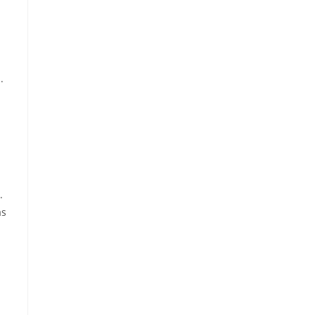
.
.
as