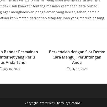
 agar merasakan pengalaman yang lebih nyaman serta nyaman.
idak usah khawatir tentang masalah keamanan data pribadi
ang agar menghadirkan pengalaman yang lancar, sebab pemain
kan kenikmatan dari setiap tetap taruhan yang mereka pasang.
an Bandar Permainan
Berkenalan dengan Slot Demo:
 Internet yang Perlu
Cara Menguji Peruntungan
rus Anda Tahu
Anda
July 16, 2025
July 16, 2025
Copyright - WordPress Theme by OceanWP