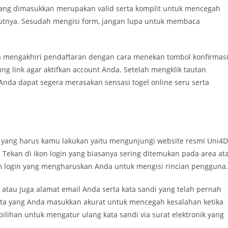
i yang dimasukkan merupakan valid serta komplit untuk mencegah
utnya. Sesudah mengisi form, jangan lupa untuk membaca
isa mengakhiri pendaftaran dengan cara menekan tombol konfirmasi
 link agar aktifkan account Anda. Setelah mengklik tautan
 Anda dapat segera merasakan sensasi togel online seru serta
 yang harus kamu lakukan yaitu mengunjungi website resmi Uni4D
 Tekan di ikon login yang biasanya sering ditemukan pada area at
m login yang mengharuskan Anda untuk mengisi rincian pengguna.
tau juga alamat email Anda serta kata sandi yang telah pernah
ata yang Anda masukkan akurat untuk mencegah kesalahan ketika
pilihan untuk mengatur ulang kata sandi via surat elektronik yang