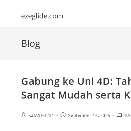
Skip
to
ezeglide.com
content
Blog
Gabung ke Uni 4D: Ta
Sangat Mudah serta Ki
Post
Post
Post
safASFsf231
September 16, 2025
GA
author:
published:
catego