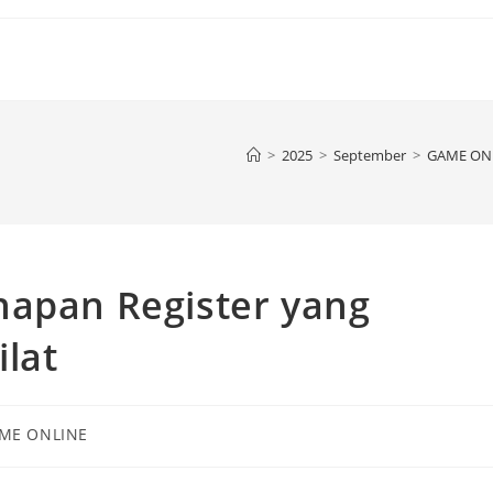
>
2025
>
September
>
GAME ON
hapan Register yang
lat
ME ONLINE
ry: