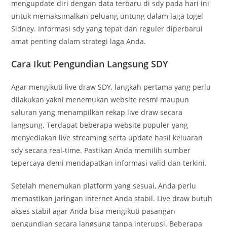
mengupdate diri dengan data terbaru di sdy pada hari ini
untuk memaksimalkan peluang untung dalam laga togel
Sidney. Informasi sdy yang tepat dan reguler diperbarui
amat penting dalam strategi laga Anda.
Cara Ikut Pengundian Langsung SDY
Agar mengikuti live draw SDY, langkah pertama yang perlu
dilakukan yakni menemukan website resmi maupun
saluran yang menampilkan rekap live draw secara
langsung. Terdapat beberapa website populer yang
menyediakan live streaming serta update hasil keluaran
sdy secara real-time. Pastikan Anda memilih sumber
tepercaya demi mendapatkan informasi valid dan terkini.
Setelah menemukan platform yang sesuai, Anda perlu
memastikan jaringan internet Anda stabil. Live draw butuh
akses stabil agar Anda bisa mengikuti pasangan
pengundian secara langsung tanpa interupsi. Beberapa