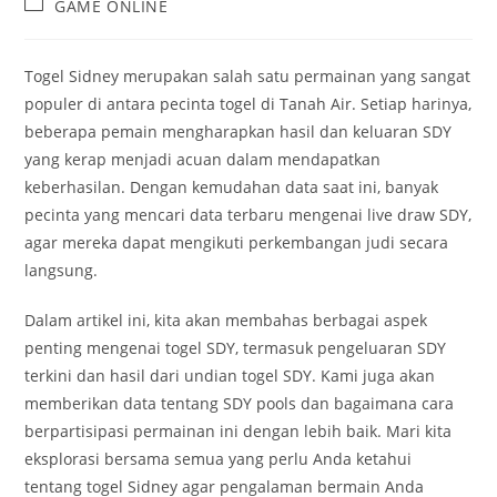
Post
GAME ONLINE
category:
Togel Sidney merupakan salah satu permainan yang sangat
populer di antara pecinta togel di Tanah Air. Setiap harinya,
beberapa pemain mengharapkan hasil dan keluaran SDY
yang kerap menjadi acuan dalam mendapatkan
keberhasilan. Dengan kemudahan data saat ini, banyak
pecinta yang mencari data terbaru mengenai live draw SDY,
agar mereka dapat mengikuti perkembangan judi secara
langsung.
Dalam artikel ini, kita akan membahas berbagai aspek
penting mengenai togel SDY, termasuk pengeluaran SDY
terkini dan hasil dari undian togel SDY. Kami juga akan
memberikan data tentang SDY pools dan bagaimana cara
berpartisipasi permainan ini dengan lebih baik. Mari kita
eksplorasi bersama semua yang perlu Anda ketahui
tentang togel Sidney agar pengalaman bermain Anda