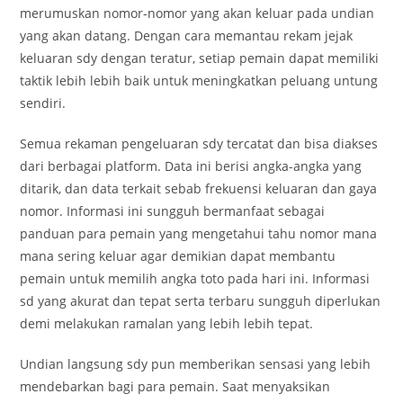
merumuskan nomor-nomor yang akan keluar pada undian
yang akan datang. Dengan cara memantau rekam jejak
keluaran sdy dengan teratur, setiap pemain dapat memiliki
taktik lebih lebih baik untuk meningkatkan peluang untung
sendiri.
Semua rekaman pengeluaran sdy tercatat dan bisa diakses
dari berbagai platform. Data ini berisi angka-angka yang
ditarik, dan data terkait sebab frekuensi keluaran dan gaya
nomor. Informasi ini sungguh bermanfaat sebagai
panduan para pemain yang mengetahui tahu nomor mana
mana sering keluar agar demikian dapat membantu
pemain untuk memilih angka toto pada hari ini. Informasi
sd yang akurat dan tepat serta terbaru sungguh diperlukan
demi melakukan ramalan yang lebih lebih tepat.
Undian langsung sdy pun memberikan sensasi yang lebih
mendebarkan bagi para pemain. Saat menyaksikan