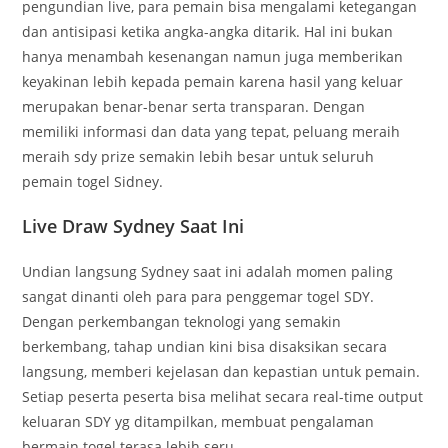
pengundian live, para pemain bisa mengalami ketegangan
dan antisipasi ketika angka-angka ditarik. Hal ini bukan
hanya menambah kesenangan namun juga memberikan
keyakinan lebih kepada pemain karena hasil yang keluar
merupakan benar-benar serta transparan. Dengan
memiliki informasi dan data yang tepat, peluang meraih
meraih sdy prize semakin lebih besar untuk seluruh
pemain togel Sidney.
Live Draw Sydney Saat Ini
Undian langsung Sydney saat ini adalah momen paling
sangat dinanti oleh para para penggemar togel SDY.
Dengan perkembangan teknologi yang semakin
berkembang, tahap undian kini bisa disaksikan secara
langsung, memberi kejelasan dan kepastian untuk pemain.
Setiap peserta peserta bisa melihat secara real-time output
keluaran SDY yg ditampilkan, membuat pengalaman
bermain togel terasa lebih seru.