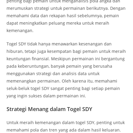
penting bagi pemain untuk menganalisis pola angka dan
merumuskan strategi untuk permainan berikutnya. Dengan
memahami data dan rekapan hasil sebelumnya, pemain
dapat meningkatkan peluang mereka untuk meraih
kemenangan.
Togel SDY tidak hanya menawarkan kesenangan dan
hiburan, tetapi juga kesempatan bagi pemain untuk meraih
keuntungan finansial. Meskipun permainan ini bergantung
pada keberuntungan, banyak pemain yang berusaha
menggunakan strategi dan analisis data untuk
memenangkan permainan. Oleh karena itu, memahami
seluk-beluk togel SDY sangat penting bagi setiap pemain
yang ingin sukses dalam permainan ini.
Strategi Menang dalam Togel SDY
Untuk meraih kemenangan dalam togel SDY, penting untuk
memahami pola dan tren yang ada dalam hasil keluaran.