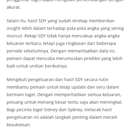
akurat.
Selain itu, hasil SDY yang sudah direkap memberikan
insight lebih dalam terhadap pola-pola angka yang sering
muncul. Rekap SDY tidak hanya mencakup angka-angka
keluaran terbaru, tetapi juga ringkasan dari beberapa
periode sebelumnya. Dengan memanfaatkan data ini,
pemain dapat mencoba merumuskan prediksi yang lebih
baik untuk undian berikutnya.
Mengikuti pengeluaran dan hasil SDY secara rutin
membantu pemain untuk tetap update dan seru dalam
bermain togel. Dengan memperhatikan semua keluaran,
peluang untuk menang besar tentu saja akan meningkat.
Bagi pecinta togel Sidney dan Sydney, melacak hasil
pengeluaran ini adalah langkah penting dalam meraih
kesuksesan.