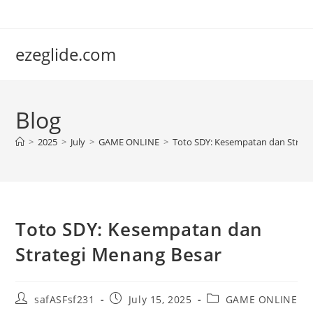
Skip
to
content
ezeglide.com
Blog
>
2025
>
July
>
GAME ONLINE
>
Toto SDY: Kesempatan dan Strat
Toto SDY: Kesempatan dan
Strategi Menang Besar
Post
Post
Post
safASFsf231
July 15, 2025
GAME ONLINE
author:
published:
category: