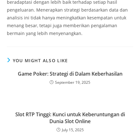
beradaptasi dengan lebih baik terhadap setiap hasil
pengeluaran. Menerapkan strategi berdasarkan data dan
analisis ini tidak hanya meningkatkan kesempatan untuk
menang besar, tetapi juga memberikan pengalaman
bermain yang lebih menyenangkan.
YOU MIGHT ALSO LIKE
Game Poker: Strategi di Dalam Keberhasilan
September 19, 2025
Slot RTP Tinggi: Kunci untuk Keberuntungan di
Dunia Slot Online
July 15, 2025