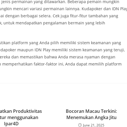
n jenis permainan yang ditawarkan. Beberapa pemain mungkin
ungkin mencari variasi permainan lainnya. Kudapoker dan IDN Pla
 dengan berbagai selera. Cek juga fitur-fitur tambahan yang
ik, untuk mendapatkan pengalaman bermain yang lebih
stikan platform yang Anda pilih memiliki sistem keamanan yang
Kudapoker maupun IDN Play memiliki sistem keamanan yang teruji,
i mereka dan memastikan bahwa Anda merasa nyaman dengan
 memperhatikan faktor-faktor ini, Anda dapat memilih platform
tkan Produktivitas
Bocoran Macau Terkini:
ltur menggunakan
Menemukan Angka Jitu
Ipar4D
June 21, 2025