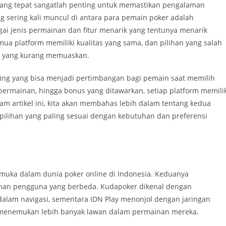
 yang tepat sangatlah penting untuk memastikan pengalaman
sering kali muncul di antara para pemain poker adalah
i jenis permainan dan fitur menarik yang tentunya menarik
ua platform memiliki kualitas yang sama, dan pilihan yang salah
n yang kurang memuaskan.
ing yang bisa menjadi pertimbangan bagi pemain saat memilih
i permainan, hingga bonus yang ditawarkan, setiap platform memili
am artikel ini, kita akan membahas lebih dalam tentang kedua
ilihan yang paling sesuai dengan kebutuhan dan preferensi
muka dalam dunia poker online di Indonesia. Keduanya
man pengguna yang berbeda. Kudapoker dikenal dengan
am navigasi, sementara IDN Play menonjol dengan jaringan
 menemukan lebih banyak lawan dalam permainan mereka.