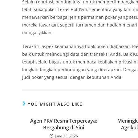
Selain reputasi, penting juga untuk mempertimbangka
lebih suka poker Texas Hold’em, sementara yang lain m
menawarkan berbagai jenis permainan poker yang sesuai
mereka tawarkan, seperti turnamen dan hadiah menar
mengasyikkan.
Terakhir, aspek keamanannya tidak boleh diabaikan. Pa
baik untuk melindungi data dan transaksi Anda. Baik 
tetapi selalu bagus untuk membaca kebijakan privas
langkah-langkah perlindungan yang diterapkan. Dengan
judi poker yang sesuai dengan kebutuhan Anda.
YOU MIGHT ALSO LIKE
Agen PKV Resmi Terpercaya:
Meningka
Bergabung di Sini
Agriku
June 23, 2025