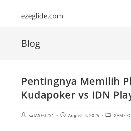
Skip
to
ezeglide.com
content
Blog
Pentingnya Memilih Pl
Kudapoker vs IDN Pla
Post
Post
Post
safASFsf231
August 4, 2025
GAME O
author:
published:
category: